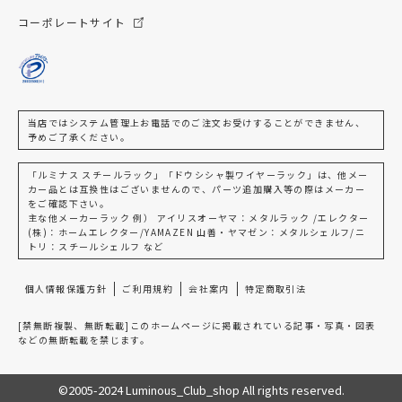
コーポレートサイト
当店ではシステム管理上お電話でのご注文お受けすることができません、
予めご了承ください。
「ルミナス スチールラック」「ドウシシャ製ワイヤーラック」は、他メー
カー品とは互換性はございませんので、パーツ追加購入等の際はメーカー
をご確認下さい。
主な他メーカーラック 例） アイリスオーヤマ：メタルラック /エレクター
(株)：ホームエレクター/YAMAZEN 山善・ヤマゼン：メタルシェルフ/ニ
トリ：スチールシェルフ など
個人情報保護方針
ご利用規約
会社案内
特定商取引法
[禁無断複製、無断転載]このホームページに掲載されている記事・写真・図表
などの無断転載を禁じます。
©2005-2024 Luminous_Club_shop All rights reserved.