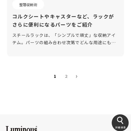
整理収納術
コルクシートやキャスターなど、ラックが
さらに便利になるパーツをご紹介
スチールラックは、「シンプルで頑丈」な収納アイ
テム。パーツの組み合わせ次第でどんな用途にも対
応できる、拡張性の高さが魅力です。棚板や支柱と
いった基本のパーツがあればラックは完成します
が、ニーズに合わせてさまざまな補助パー […]
1
2
投
稿
の
ペ
ー
詳細検索