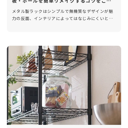
板・ポールを簡単リメイクするコツをご紹
介
メタル製ラックはシンプルで無機質なデザインが魅
力の反面、インテリアによってはなじみにくいとい
う悩みを持つ方もいます。特に、女性らしい柔らか
い雰囲気に合わせるのが難しいと感じるかもしれま
せん。そんな時は、自分好みにリメイク […]