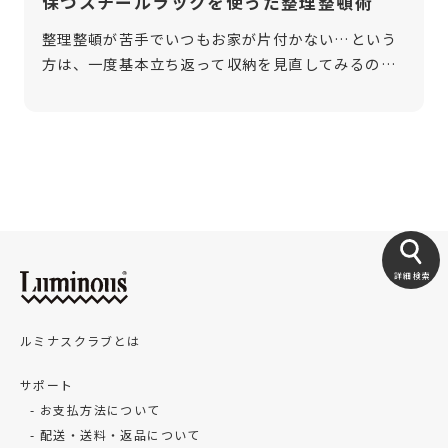
保つスチールラックを使った整理整頓術
整理整頓が苦手でいつもお家が片付かない…という
方は、一度基本立ち返って収納を見直してみるのも
一考です。整理整頓はコツを抑えて合理的に、そし
てそれを習慣づけることが大切です。お家の中を整
理整頓された状態に保つことは、そうで […]
詳細検索
ルミナスクラブとは
サポート
お支払方法について
配送・送料・返品について