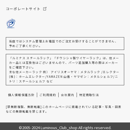
コーポレートサイト
当店ではシステム管理上お電話でのご注文お受けすることができません、
予めご了承ください。
「ルミナス スチールラック」「ドウシシャ製ワイヤーラック」は、他メー
カー品とは互換性はございませんので、パーツ追加購入等の際はメーカー
をご確認下さい。
主な他メーカーラック 例） アイリスオーヤマ：メタルラック /エレクター
(株)：ホームエレクター/YAMAZEN 山善・ヤマゼン：メタルシェルフ/ニ
トリ：スチールシェルフ など
個人情報保護方針
ご利用規約
会社案内
特定商取引法
[禁無断複製、無断転載]このホームページに掲載されている記事・写真・図表
などの無断転載を禁じます。
©2005-2024 Luminous_Club_shop All rights reserved.