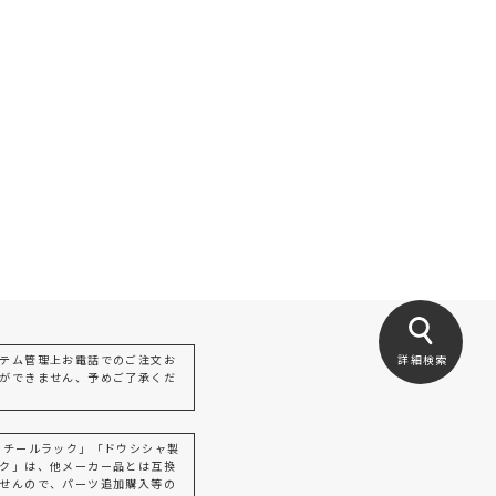
テム管理上お電話でのご注文お
詳細検索
ができません、予めご了承くだ
スチールラック」「ドウシシャ製
ク」は、他メーカー品とは互換
せんので、パーツ追加購入等の