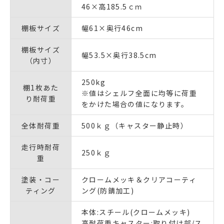
46×高185.5ｃｍ
棚板サイズ
幅61×奥行46cm
棚板サイズ
幅53.5×奥行38.5cm
（内寸）
250kg
棚1枚あた
※値はシェルフ全面に均等に荷重
り耐荷重
をかけた場合の値になります。
全体耐荷重
500ｋｇ（キャスター静止時）
走行時耐荷
250ｋｇ
重
塗装・コー
クロームメッキ＆クリアコーティ
ティング
ング(防錆加工)
本体:スチール(クロームメッキ)
高耐荷重キャスター:取り付け部/ス