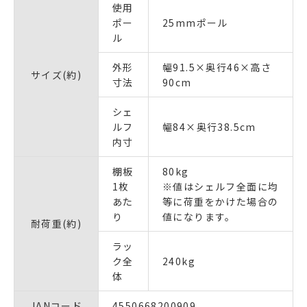
使用
ポー
25mmポール
ル
外形
幅91.5×奥行46×高さ
サイズ(約)
寸法
90cm
シェ
ルフ
幅84×奥行38.5cm
内寸
棚板
80kg
1枚
※値はシェルフ全面に均
あた
等に荷重をかけた場合の
り
値になります。
耐荷重(約)
ラッ
ク全
240kg
体
JANコード
4550668200909