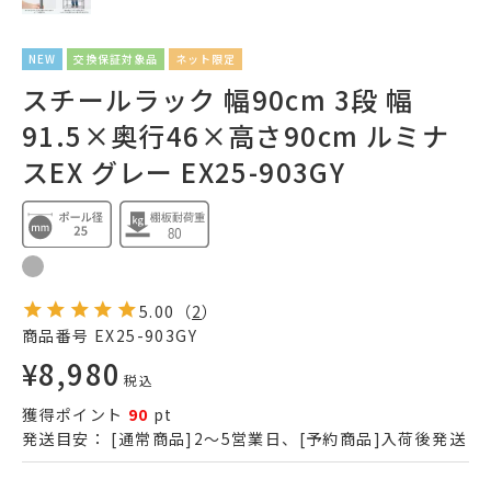
NEW
交換保証対象品
ネット限定
スチールラック 幅90cm 3段 幅
91.5×奥行46×高さ90cm ルミナ
スEX グレー EX25-903GY
5.00
（
2
）
商品番号
EX25-903GY
¥
8,980
税込
獲得ポイント
90
pt
発送目安：
[通常商品]2～5営業日、[予約商品]入荷後発送