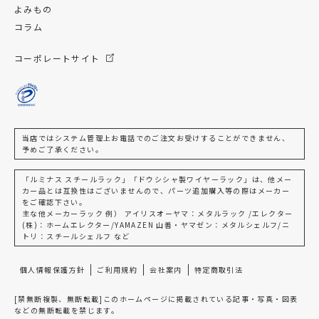
よみもの
コラム
コーポレートサイト
当店ではシステム管理上お電話でのご注文お受けすることができません、
予めご了承ください。
「ルミナス スチールラック」「ドウシシャ製ワイヤーラック」は、他メー
カー品とは互換性はございませんので、パーツ追加購入等の際はメーカー
をご確認下さい。
主な他メーカーラック 例） アイリスオーヤマ：メタルラック /エレクター
(株)：ホームエレクター/YAMAZEN 山善・ヤマゼン：メタルシェルフ/ニ
トリ：スチールシェルフ など
個人情報保護方針
ご利用規約
会社案内
特定商取引法
[禁無断複製、無断転載]このホームページに掲載されている記事・写真・図表
などの無断転載を禁じます。