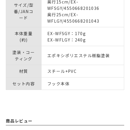
奥行15cm/EX-
サイズ/型
WFSGY/4550668201036
番/JANコ
奥行25cm/EX-
ード
WFLGY/4550668201043
本体重量
EX-WFSGY：170g
(約)
EX-WFLGY：240g
塗装・コー
エポキシポリエステル樹脂塗装
ティング
材質
スチール+PVC
セット内容
フック本体
商品レビュー