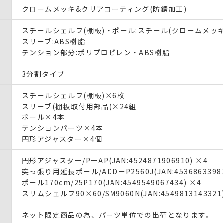
クロームメッキ&クリアコーティング(防錆加工)
スチールシェルフ(棚板)・ポール:スチール(クロームメッキ
スリーブ:ABS樹脂
テンション部分:ポリプロピレン・ABS樹脂
3分割タイプ
スチールシェルフ(棚板)×6枚
スリーブ(棚板取付用部品)×24組
ポール×4本
テンションパーツ×4本
円形アジャスター×4個
円形アジャスター/PーAP(JAN:4524871906910) ×4
突っ張り用延長ポール/ADDーP2560J(JAN:45368633987
ポール170cm/25P170(JAN:4549549067434) ×4
スリムシェルフ90×60/SM9060N(JAN:4549813143321
ネット限定商品の為、パーツ単位での出荷となります。