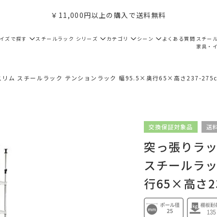
￥11,000円以上の購入で送料無料
サイズで探す
スチールラック シリーズ
カテゴリ
シーン
よくある質問
スチー
家具・
リム スチールラック テンションラック 幅95.5×奥行65×高さ237-275cm 
交換保証対象品
送
突っ張りラック
スチールラッ
行65×高さ237