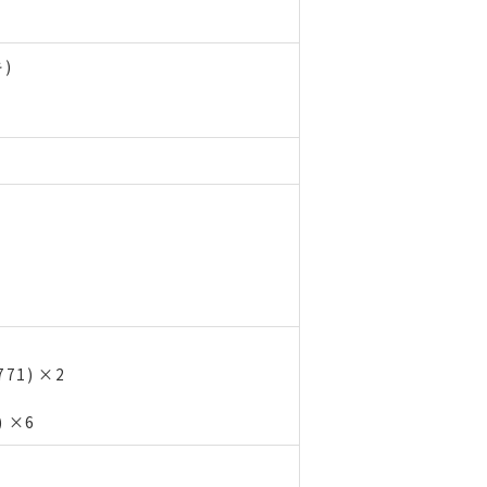
)
71) ×2
) ×6