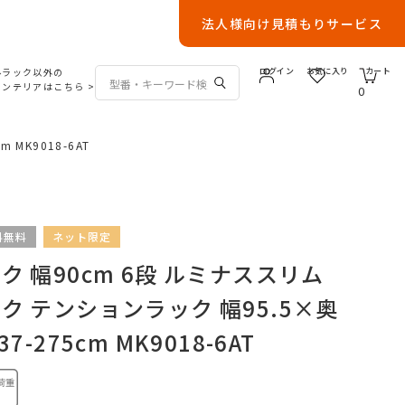
法人様向け見積もりサービス
ルラック以外の
ログイン
お気に入り
カート
インテリアはこちら
>
0
MK9018-6AT
料無料
ネット限定
 幅90cm 6段 ルミナススリム
ク テンションラック 幅95.5×奥
-275cm MK9018-6AT