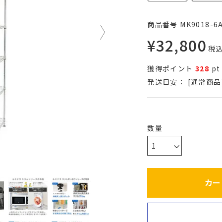
商品番号
MK9018-6
¥
32,800
税
獲得ポイント
328
pt
発送目安：
[通常商品
カー