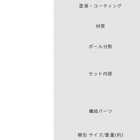
塗装・コーティング
材質
ポール分割
セット内容
構成パーツ
梱包 サイズ/重量(約)