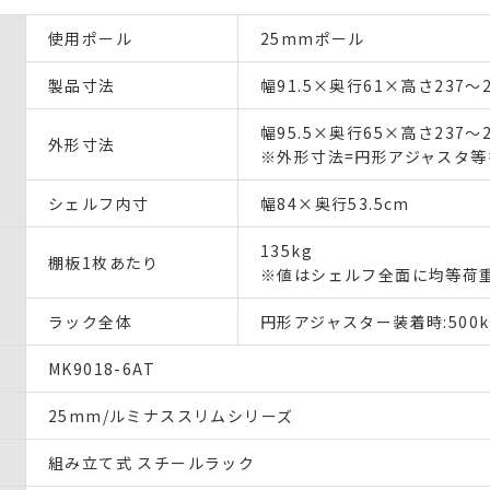
使用ポール
25mmポール
製品寸法
幅91.5×奥行61×高さ237～2
幅95.5×奥行65×高さ237～2
外形寸法
※外形寸法=円形アジャスタ
シェルフ内寸
幅84×奥行53.5cm
135kg
棚板1枚あたり
※値はシェルフ全面に均等荷
ラック全体
円形アジャスター装着時:500k
MK9018-6AT
25mm/ルミナススリムシリーズ
組み立て式 スチールラック