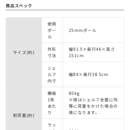
商品スペック
使用
ポー
25mmポール
ル
外形
幅91.5×奥行46×高さ
サイズ(約)
寸法
151cm
シェ
ルフ
幅84×奥行38.5cm
内寸
棚板
80kg
1枚
※値はシェルフ全面に均
あた
等に荷重をかけた場合の
り
値になります。
耐荷重(約)
ラッ