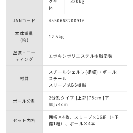
ク全
320kg
体
JANコード
4550668200916
本体重量
12.5kg
(約)
塗装・コー
エポキシポリエステル樹脂塗装
ティング
スチールシェルフ(棚板)・ポール:
材質
スチール
スリーブ:ABS樹脂
2分割タイプ [上部]75cm [下
ポール分割
部]74cm
棚板×4枚、スリーブ×16組（+予
セット内容
備1組）、ポール×4本