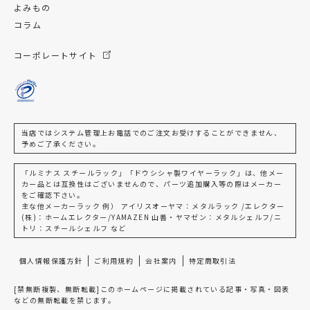
よみもの
コラム
コーポレートサイト
当店ではシステム管理上お電話でのご注文お受けすることができません、
予めご了承ください。
「ルミナス スチールラック」「ドウシシャ製ワイヤーラック」は、他メー
カー品とは互換性はございませんので、パーツ追加購入等の際はメーカー
をご確認下さい。
主な他メーカーラック 例） アイリスオーヤマ：メタルラック /エレクター
(株)：ホームエレクター/YAMAZEN 山善・ヤマゼン：メタルシェルフ/ニ
トリ：スチールシェルフ など
個人情報保護方針
ご利用規約
会社案内
特定商取引法
[禁無断複製、無断転載]このホームページに掲載されている記事・写真・図表
などの無断転載を禁じます。