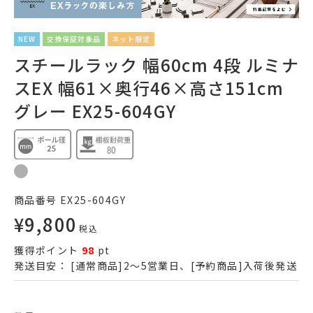
NEW
交換保証対象品
ネット限定
スチールラック 幅60cm 4段 ルミナ
スEX 幅61×奥行46×高さ151cm
グレー EX25-604GY
商品番号
EX25-604GY
¥
9,800
税込
獲得ポイント
98
pt
発送目安：
[通常商品]2～5営業日、[予約商品]入荷後発送