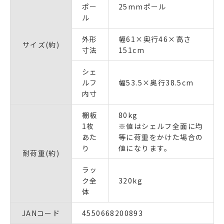
ポー
25mmポール
ル
外形
幅61×奥行46×高さ
サイズ(約)
寸法
151cm
シェ
ルフ
幅53.5×奥行38.5cm
内寸
棚板
80kg
1枚
※値はシェルフ全面に均
あた
等に荷重をかけた場合の
り
値になります。
耐荷重(約)
ラッ
ク全
320kg
体
JANコード
4550668200893