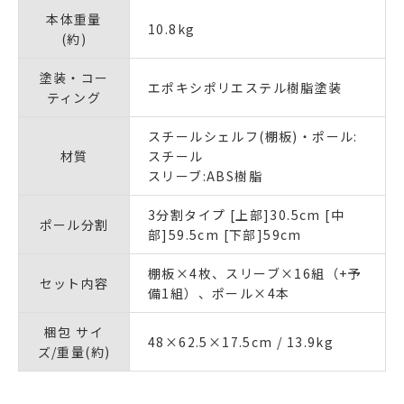
本体重量
10.8kg
(約)
塗装・コー
エポキシポリエステル樹脂塗装
ティング
スチールシェルフ(棚板)・ポール:
材質
スチール
スリーブ:ABS樹脂
3分割タイプ [上部]30.5cm [中
ポール分割
部]59.5cm [下部]59cm
棚板×4枚、スリーブ×16組（+予
セット内容
備1組）、ポール×4本
梱包 サイ
48×62.5×17.5cm / 13.9kg
ズ/重量(約)