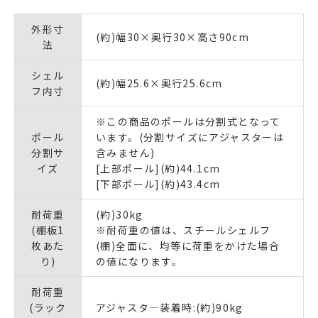
外形寸
(約)幅30×奥行30×高さ90cm
法
シェル
(約)幅25.6×奥行25.6cm
フ内寸
※この商品のポールは分割式となって
ポール
います。(分割サイズにアジャスターは
分割サ
含みません)
イズ
[上部ポール](約)44.1cm
[下部ポール](約)43.4cm
耐荷重
(約)30kg
(棚板1
※耐荷重の値は、スチールシェルフ
枚あた
(棚)全面に、均等に荷重をかけた場合
り)
の値になります。
耐荷重
(ラック
アジャスタ―装着時:(約)90kg