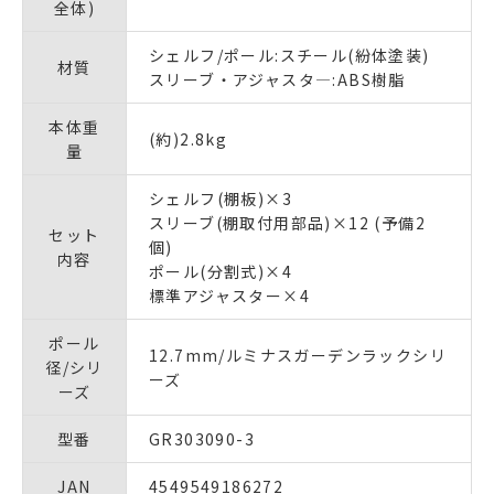
全体)
シェルフ/ポール:スチール(紛体塗装)
材質
スリーブ・アジャスタ―:ABS樹脂
本体重
(約)2.8kg
量
シェルフ(棚板)×3
スリーブ(棚取付用部品)×12 (予備2
セット
個)
内容
ポール(分割式)×4
標準アジャスター×4
ポール
12.7mm/ルミナスガーデンラックシリ
径/シリ
ーズ
ーズ
型番
GR303090-3
JAN
4549549186272