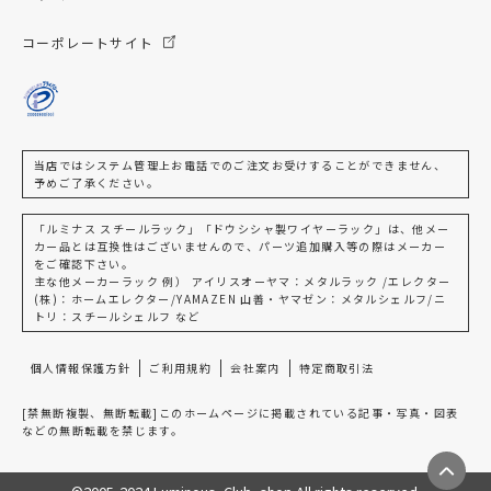
コーポレートサイト
当店ではシステム管理上お電話でのご注文お受けすることができません、
予めご了承ください。
「ルミナス スチールラック」「ドウシシャ製ワイヤーラック」は、他メー
カー品とは互換性はございませんので、パーツ追加購入等の際はメーカー
をご確認下さい。
主な他メーカーラック 例） アイリスオーヤマ：メタルラック /エレクター
(株)：ホームエレクター/YAMAZEN 山善・ヤマゼン：メタルシェルフ/ニ
トリ：スチールシェルフ など
個人情報保護方針
ご利用規約
会社案内
特定商取引法
[禁無断複製、無断転載]このホームページに掲載されている記事・写真・図表
などの無断転載を禁じます。