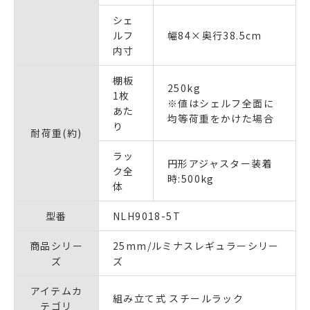
シェ
ルフ
幅84×奥行38.5cm
内寸
棚板
250kg
1枚
※値はシェルフ全面に
あた
均等荷重をかけた場合
り
耐荷重(約)
ラッ
円形アジャスター装着
ク全
時:500kg
体
型番
NLH9018-5T
商品シリー
25mm/ルミナスレギュラーシリー
ズ
ズ
アイテムカ
組み立て式 スチールラック
テゴリ