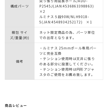
突っ張り用延長ポール/ADD-
構成パーツ
P2545J(JAN:4536863398863)
×2
ルミナス５段90W/NLH9018-
5(JAN:4548934252172) ×1
梱包 サイ
ネット限定商品の為、パーツ単位
ズ/重量(約)
での出荷となります。
・ルミナス 25mmポール専用パー
ツと完全互換
・テンション使用時は天井に張り
備考
のある部分に設置してください。
・テンション使用時は円形アジャ
スタのご使用をお薦め致します。
商品レビュー