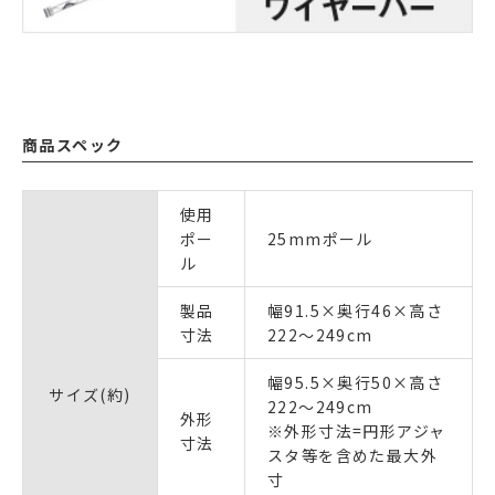
商品スペック
使用
ポー
25mmポール
ル
製品
幅91.5×奥行46×高さ
寸法
222～249cm
幅95.5×奥行50×高さ
サイズ(約)
222～249cm
外形
※外形寸法=円形アジャ
寸法
スタ等を含めた最大外
寸