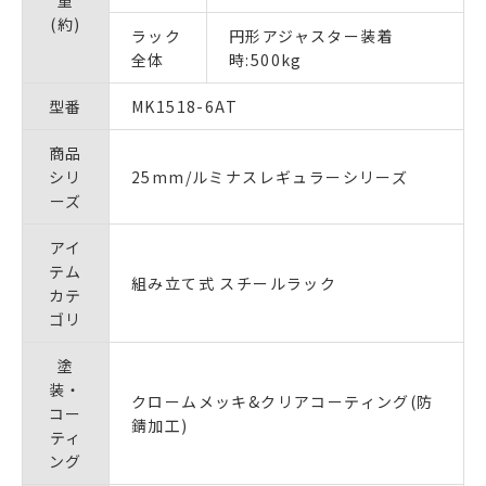
(約)
ラック
円形アジャスター装着
全体
時:500kg
型番
MK1518-6AT
商品
シリ
25mm/ルミナスレギュラーシリーズ
ーズ
アイ
テム
組み立て式 スチールラック
カテ
ゴリ
塗
装・
クロームメッキ&クリアコーティング(防
コー
錆加工)
ティ
ング