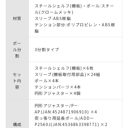
スチールシェルフ(棚板)・ポール:スチー
ル(クロームメッキ)
材質
スリーブ:ABS樹脂
テンション部分:ポリプロピレン・ABS樹
脂
ポー
ル分
3分割タイプ
割
スチールシェルフ(棚板)×6枚
セッ
スリーブ(棚板取付用部品)×24組
ト内
ポール×4本
容
テンションパーツ×4本
円形アジャスター×4個
円形アジャスター/Pー
AP(JAN:4524871906910) ×4
突っ張り用延長ポール/ADDー
構成
P2560J(JAN:4536863398771) ×2