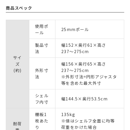
商品スペック
使用ポ
25mmポール
ール
製品寸
幅152×奥行61×高さ
法
237〜275cm
サイ
ズ
幅156×奥行65×高さ
(約)
外形寸
237〜275cm
法
※外形寸法=円形アジャスタ
等を含めた最大外寸
シェル
幅144.5×奥行53.5cm
フ内寸
棚板1
135kg
枚あた
※値はシェルフ全面に均等
耐荷
り
荷重をかけた場合
重