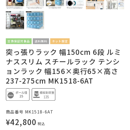
交換保証対象品
送料無料
ネット限定
突っ張りラック 幅150cm 6段 ルミ
ナススリム スチールラック テンシ
ョンラック 幅156×奥行65×高さ
237-275cm MK1518-6AT
商品番号
MK1518-6AT
¥
42,800
税込