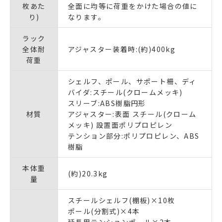
枚あた
全面に均等に荷重をかけた場合の値に
り)
なります。
ラック
全体耐
アジャスター装着時:(約)400kg
荷重
シェルフ、ポール、サポート柵、ディ
バイダ:スチール(クロームメッキ)
スリーブ:ABS樹脂円形
材質
アジャスター:表面 スチール(クローム
メッキ) 設置面ポリプロピレン
テンション部分:ポリプロピレン、ABS
樹脂
本体重
(約)20.3kg
量
スチールシェルフ(棚板)×10枚
ポール(分割式)×4本
延長用テンションポール×2本