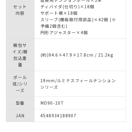
セット
ディバイダ(仕切り)×18個
内容
サポート柵×18個
スリーブ(棚板取付用部品)×42個 (※
予備2個含む)
円形アジャスター×4個
梱包サ
イズ/梱
(約)94.6×47.9×17.8cm / 21.2kg
包込重
量
ポール
19mm/ルミナスフィールテンション
径/シリ
シリーズ
ーズ
型番
MD90-10T
JAN
4548934188907