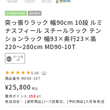
交換保証対象品
送料無料
突っ張りラック 幅90cm 10段 ルミ
ナスフィール スチールラック テン
ションラック 幅93×奥行23×高
220～280cm MD90-10T
5.00
（
1
）
商品番号
MD90-10T
¥
25,800
税込
獲得ポイント
258
pt
発送目安：
[通常商品]2～5営業日、[予約商品]入荷後発送