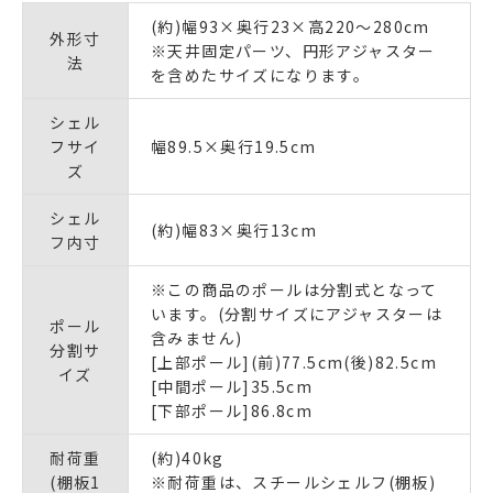
(約)幅93×奥行23×高220〜280cm
外形寸
※天井固定パーツ、円形アジャスター
法
を含めたサイズになります。
シェル
フサイ
幅89.5×奥行19.5cm
ズ
シェル
(約)幅83×奥行13cm
フ内寸
※この商品のポールは分割式となって
います。(分割サイズにアジャスターは
ポール
含みません)
分割サ
[上部ポール](前)77.5cm(後)82.5cm
イズ
[中間ポール]35.5cm
[下部ポール]86.8cm
耐荷重
(約)40kg
(棚板1
※耐荷重は、スチールシェルフ(棚板)