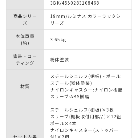
3BK/4550283108468
商品シリー
19mm/ルミナス カラーラックシ
ズ
リーズ
本体重量
3.65kg
(約)
塗装・コー
粉体塗装
ティング
スチールシェルフ(棚板)・ポール:
スチール(粉体塗装)
材質
ナイロンキャスター:ナイロン樹脂
スリーブ:ABS樹脂
スチールシェルフ(棚板)×3枚
スリーブ(棚板取付用部品)×12組
ポール×4本
ナイロンキャスター(ストッパー
セット内容
付)×2個