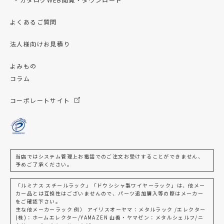
よくあるご質問
法人様向けお見積り
よみもの
コラム
コーポレートサイト
当店ではシステム管理上お電話でのご注文お受けすることができません、
予めご了承ください。
「ルミナス スチールラック」「ドウシシャ製ワイヤーラック」は、他メー
カー品とは互換性はございませんので、パーツ追加購入等の際はメーカー
をご確認下さい。
主な他メーカーラック 例） アイリスオーヤマ：メタルラック /エレクター
(株)：ホームエレクター/YAMAZEN 山善・ヤマゼン：メタルシェルフ/ニ