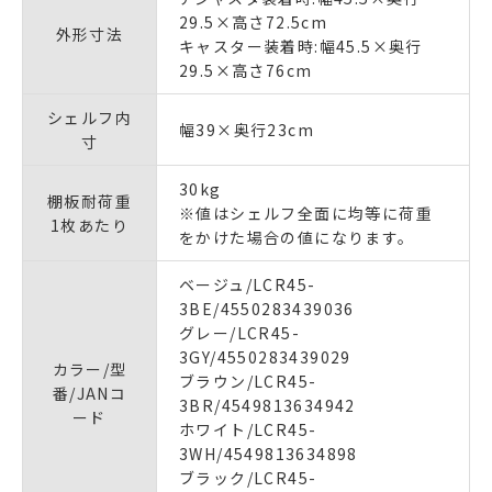
29.5×高さ72.5cm
外形寸法
キャスター装着時:幅45.5×奥行
29.5×高さ76cm
シェルフ内
幅39×奥行23cm
寸
30kg
棚板耐荷重
※値はシェルフ全面に均等に荷重
1枚あたり
をかけた場合の値になります。
ベージュ/LCR45-
3BE/4550283439036
グレー/LCR45-
3GY/4550283439029
カラー/型
ブラウン/LCR45-
番/JANコ
3BR/4549813634942
ード
ホワイト/LCR45-
3WH/4549813634898
ブラック/LCR45-