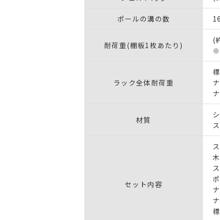
ポールの溝の数
1
(
耐荷重(棚板1枚あたり)
※
標
ラック全体耐荷重
ナ
ナ
シ
材質
ス
ス
木
ス
ポ
セット内容
ナ
ナ
標