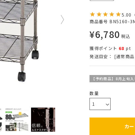
5.00
商品番号
BN5160-3
¥
6,780
税込
獲得ポイント
68
pt
発送目安：
[通常商品
【予約商品】8月上旬入
カー