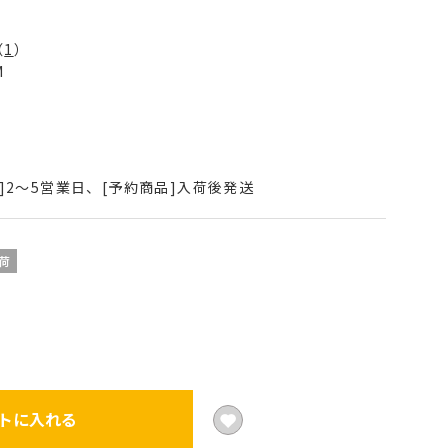
（
1
）
M
]2～5営業日、[予約商品]入荷後発送
荷
トに入れる