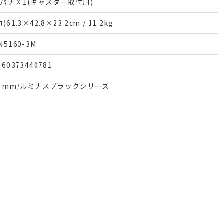
パナ×1(キャスター取付用)
約)61.3×42.8×23.2cm / 11.2kg
N5160-3M
560373440781
9mm/ルミナスブラックシリーズ