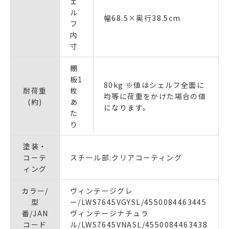
ェ
ル
幅68.5×奥行38.5cm
フ
内
寸
棚
板1
80kg ※値はシェルフ全面に
耐荷重
枚
均等に荷重をかけた場合の値
(約)
あ
になります。
た
り
塗装・
コーテ
スチール部:クリアコーティング
ィング
カラー/
ヴィンテージグレ
型
ー/LWS7645VGYSL/4550084463445
番/JAN
ヴィンテージナチュラ
コード
ル/LWS7645VNASL/4550084463438