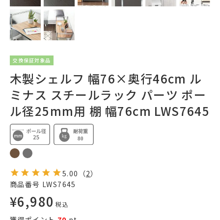
交換保証対象品
木製シェルフ 幅76×奥行46cm ル
ミナス スチールラック パーツ ポー
ル径25mm用 棚 幅76cm LWS7645
5.00
（
2
）
商品番号
LWS7645
¥
6,980
税込
獲得ポイント
70
pt