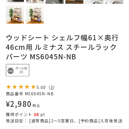
ウッドシート シェルフ幅61×奥行
46cm用 ルミナス スチールラック
パーツ MS6045N-NB
5.00
（
3
）
商品番号
MS6045N-NB
¥
2,980
税込
獲得ポイント
30
pt
発送目安：
[通常商品]2～5営業日、[予約商品]入荷後発送