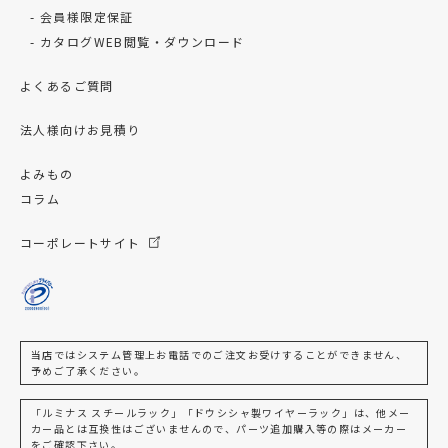
会員様限定保証
カタログWEB閲覧・ダウンロード
よくあるご質問
法人様向けお見積り
よみもの
コラム
コーポレートサイト
当店ではシステム管理上お電話でのご注文お受けすることができません、
予めご了承ください。
「ルミナス スチールラック」「ドウシシャ製ワイヤーラック」は、他メー
カー品とは互換性はございませんので、パーツ追加購入等の際はメーカー
をご確認下さい。