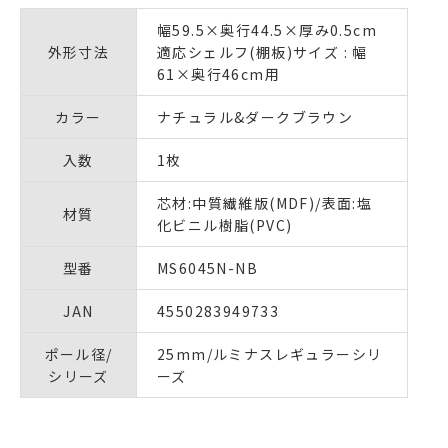
幅59.5×奥行44.5×厚み0.5cm
外形寸法
適応シェルフ(棚板)サイズ : 幅
61×奥行46cm用
カラー
ナチュラル&ダークブラウン
入数
1枚
芯材:中質繊維版(MDF)/表面:塩
材質
化ビニル樹脂(PVC)
型番
MS6045N-NB
JAN
4550283949733
ポール径/
25mm/ルミナスレギュラーシリ
シリーズ
ーズ