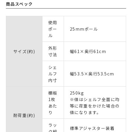
商品スペック
使用
ポー
25mmポール
ル
外形
サイズ(約)
幅61×奥行61cm
寸法
シェ
ルフ
幅53.5×奥行53.5cm
内寸
棚板
250kg
1枚
※値はシェルフ全面に均
あた
等に荷重をかけた場合の
り
値になります。
耐荷重(約)
ラッ
標準アジャスター装着
ク組