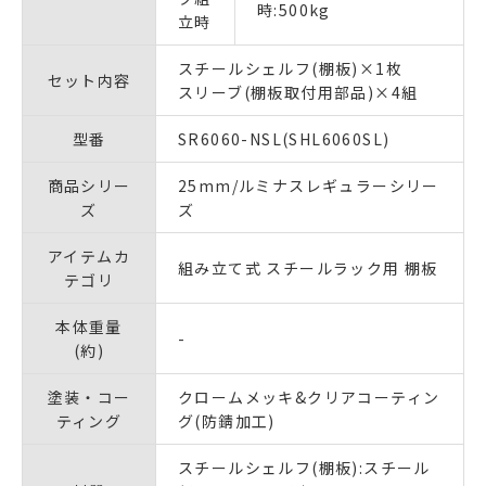
時:500kg
立時
スチールシェルフ(棚板)×1枚
セット内容
スリーブ(棚板取付用部品)×4組
型番
SR6060-NSL(SHL6060SL)
商品シリー
25mm/ルミナスレギュラーシリー
ズ
ズ
アイテムカ
組み立て式 スチールラック用 棚板
テゴリ
本体重量
-
(約)
塗装・コー
クロームメッキ&クリアコーティン
ティング
グ(防錆加工)
スチールシェルフ(棚板):スチール