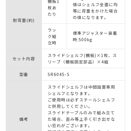
棚板1
値はシェルフ全面に均
枚あ
等に荷重をかけた場合
たり
の値になります。
耐荷重(約)
ラッ
標準アジャスター装着
ク組
時:500kg
立時
スライドシェルフ(棚板)×1枚、ス
セット内容
リーブ（棚板固定部品）×4組
型番
SR6045-S
スライドシェルフは中間設置専用
シェルフとなります。
ご使用時は必ずスチールシェルフ
と併用してください。
スライドテーブルのみで組み立て
備考
た場合、歪み等上手く引き出せな
い恐れがございます。