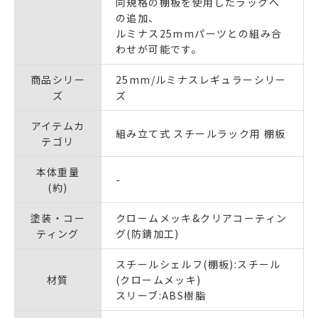
同規格の棚板を使用したラックへ
の追加、
ルミナス25mmパーツとの組み合
わせが可能です。
商品シリー
25mm/ルミナスレギュラーシリー
ズ
ズ
アイテムカ
組み立て式 スチールラック用 棚板
テゴリ
本体重量
-
(約)
塗装・コー
クロームメッキ&クリアコーティン
ティング
グ(防錆加工)
スチールシェルフ(棚板):スチール
材質
(クロームメッキ)
スリーブ:ABS樹脂