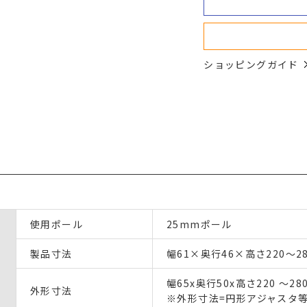
ショッピングガイド
使用ポール
25mmポール
製品寸法
幅61×奥行46×高さ220〜28
幅65x奥行50x高さ220 〜28
外形寸法
※外形寸法=円形アジャスタ