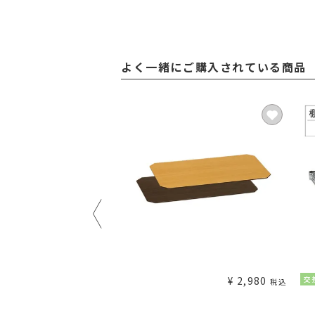
よく一緒にご購入されている商品
¥
1,980
¥
2,980
交
税込
税込