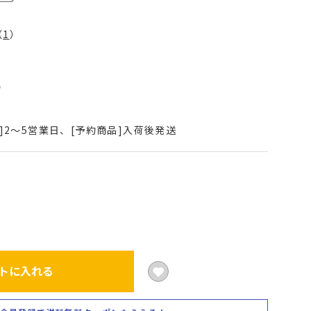
（
1
）
込
]2～5営業日、[予約商品]入荷後発送
トに入れる