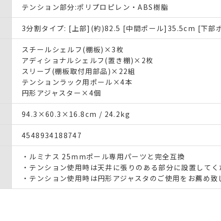
テンション部分:ポリプロピレン・ABS樹脂
3分割タイプ: [上部](約)82.5 [中間ポール]35.5cm [下部
スチールシェルフ(棚板)×3枚
アディショナルシェルフ(置き棚)×2枚
スリーブ(棚板取付用部品)×22組
テンションラック用ポール×4本
円形アジャスター×4個
94.3×60.3×16.8cm / 24.2kg
4548934188747
・ルミナス 25mmポール専用パーツと完全互換
・テンション使用時は天井に張りのある部分に設置してく
・テンション使用時は円形アジャスタのご使用をお薦め致