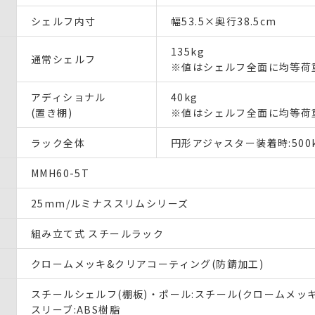
シェルフ内寸
幅53.5×奥行38.5cm
135kg
通常シェルフ
※値はシェルフ全面に均等荷
アディショナル
40kg
(置き棚)
※値はシェルフ全面に均等荷
ラック全体
円形アジャスター装着時:500
MMH60-5T
25mm/ルミナススリムシリーズ
組み立て式 スチールラック
クロームメッキ&クリアコーティング(防錆加工)
スチールシェルフ(棚板)・ポール:スチール(クロームメッキ
スリーブ:ABS樹脂