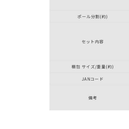
ポール分割(約)
セット内容
梱包 サイズ/重量(約)
JANコード
備考