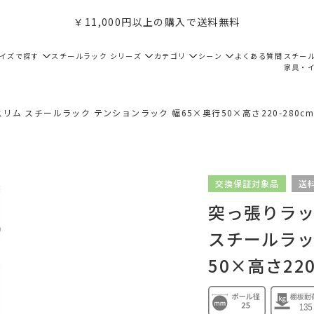
￥11,000円以上の購入で送料無料
サイズで探す
スチールラック シリーズ
カテゴリ
シーン
よくある質問
スチー
家具・
リム スチールラック テンションラック 幅65×奥行50×高さ220-280cm M
交換保証対象品
送
突っ張りラック
スチールラッ
50×高さ220