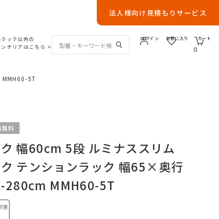
法人様向け見積もりサービス
ルラック以外の
ログイン
お気に入り
カート
インテリアはこちら
>
0
MH60-5T
料無料
 幅60cm 5段 ルミナススリム
ク テンションラック 幅65×奥行
-280cm MMH60-5T