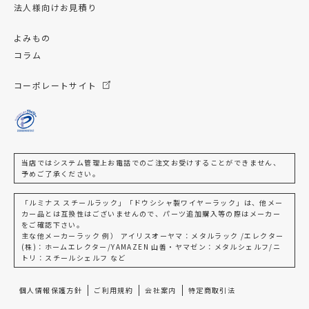
法人様向けお見積り
よみもの
コラム
コーポレートサイト
当店ではシステム管理上お電話でのご注文お受けすることができません、
予めご了承ください。
「ルミナス スチールラック」「ドウシシャ製ワイヤーラック」は、他メー
カー品とは互換性はございませんので、パーツ追加購入等の際はメーカー
をご確認下さい。
主な他メーカーラック 例） アイリスオーヤマ：メタルラック /エレクター
(株)：ホームエレクター/YAMAZEN 山善・ヤマゼン：メタルシェルフ/ニ
トリ：スチールシェルフ など
個人情報保護方針
ご利用規約
会社案内
特定商取引法