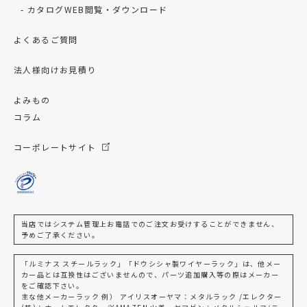
カタログWEB閲覧・ダウンロード
よくあるご質問
法人様向けお見積り
よみもの
コラム
コーポレートサイト
当店ではシステム管理上お電話でのご注文お受けすることができません、
予めご了承ください。
「ルミナス スチールラック」「ドウシシャ製ワイヤーラック」は、他メー
カー品とは互換性はございませんので、パーツ追加購入等の際はメーカー
をご確認下さい。
主な他メーカーラック 例） アイリスオーヤマ：メタルラック /エレクター