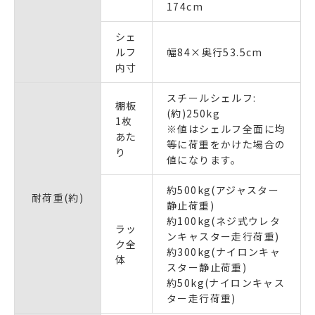
174cm
シェ
ルフ
幅84×奥行53.5cm
内寸
スチールシェルフ:
棚板
(約)250kg
1枚
※値はシェルフ全面に均
あた
等に荷重をかけた場合の
り
値になります。
約500kg(アジャスター
耐荷重(約)
静止荷重)
約100kg(ネジ式ウレタ
ラッ
ンキャスター走行荷重)
ク全
約300kg(ナイロンキャ
体
スター静止荷重)
約50kg(ナイロンキャス
ター走行荷重)