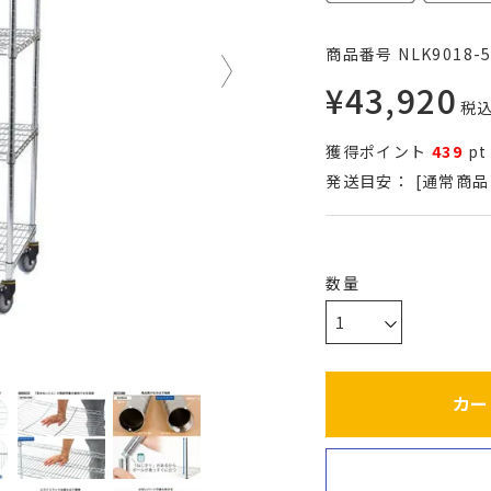
商品番号
NLK9018-
¥
43,920
税
獲得ポイント
439
pt
発送目安：
[通常商品
カー