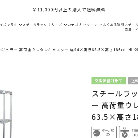
￥11,000円以上の購入で送料無料
サイズで探す
スチールラック シリーズ
カテゴリ
シーン
よくある質問
スチー
家具・
ギュラー 高荷重ウレタンキャスター 幅94×奥行63.5×高さ186cm NLK90
交換保証対象品
送
スチールラック
ー 高荷重ウ
63.5×高さ18