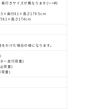
奥行きサイズが異なります(～+約
5×奥行61×高さ179.5cm
行61×高さ174cm
重をかけた場合の値になります。
)
スター走行荷重)
止荷重)
行荷重)