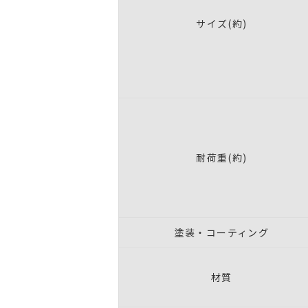
サイズ(約)
耐荷重(約)
塗装・コーティング
材質