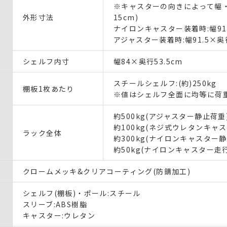
※キャスターの向きによって幅・
外形寸法
15cm)
ナイロンキャスター装着時:幅91.
アジャスター装着時:幅91.5×奥
シェルフ内寸
幅84×奥行53.5cm
スチールシェルフ:(約)250kg
棚板1枚あたり
※値はシェルフ全面に均等に荷
約500kg(アジャスター静止荷重
約100kg(ネジ式ウレタンキャ
ラック全体
約300kg(ナイロンキャスター静
約50kg(ナイロンキャスター走
クロームメッキ&クリアコーティング(防錆加工)
シェルフ(棚板)・ポール:スチール
スリーブ:ABS樹脂
キャスター:ウレタン