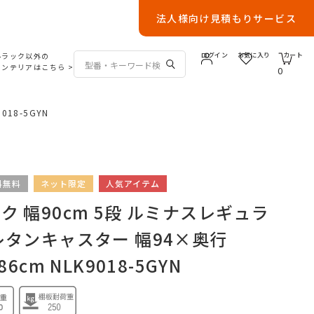
法人様向け見積もりサービス
ルラック以外の
ログイン
お気に入り
カート
インテリアはこちら
>
0
18-5GYN
料無料
ネット限定
人気アイテム
 幅90cm 5段 ルミナスレギュラ
レタンキャスター 幅94×奥行
6cm NLK9018-5GYN