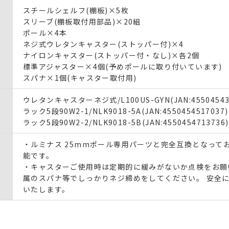
スチールシェルフ(棚板)×5枚
スリーブ(棚板取付用部品)×20組
ポール×4本
ネジ式ウレタンキャスター(ストッパー付)×4
ナイロンキャスター(ストッパー付・なし)×各2個
標準アジャスター×4個(予めポールに取り付いています)
スパナ×1個(キャスター取付用)
ウレタンキャスターネジ式/L100US-GYN(JAN:45504543
ラック5段90W2-1/NLK9018-5A(JAN:4550454517037
ラック5段90W2-2/NLK9018-5B(JAN:4550454713736
・ルミナス 25mmポール専用パーツと完全互換となって
能です。
・キャスターご使用時は定期的に緩みがないか点検をお願
属のスパナ等でしっかりネジ締めをしてください。 安全
いたします。