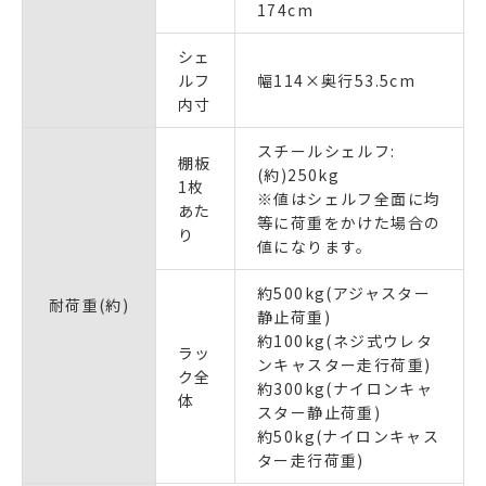
174cm
シェ
ルフ
幅114×奥行53.5cm
内寸
スチールシェルフ:
棚板
(約)250kg
1枚
※値はシェルフ全面に均
あた
等に荷重をかけた場合の
り
値になります。
約500kg(アジャスター
耐荷重(約)
静止荷重)
約100kg(ネジ式ウレタ
ラッ
ンキャスター走行荷重)
ク全
約300kg(ナイロンキャ
体
スター静止荷重)
約50kg(ナイロンキャス
ター走行荷重)