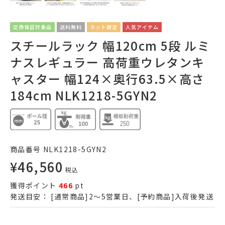
交換保証対象品
送料無料
ネット限定
人気アイテム
スチールラック 幅120cm 5段 ルミ
ナスレギュラー 高荷重ウレタンキ
ャスター 幅124×奥行63.5×高さ
184cm NLK1218-5GYN2
商品番号
NLK1218-5GYN2
¥
46,560
税込
獲得ポイント
466
pt
発送目安：
[通常商品]2～5営業日、[予約商品]入荷後発送