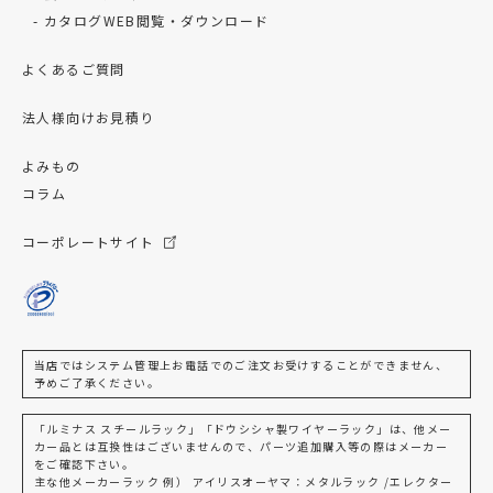
カタログWEB閲覧・ダウンロード
よくあるご質問
法人様向けお見積り
よみもの
コラム
コーポレートサイト
当店ではシステム管理上お電話でのご注文お受けすることができません、
予めご了承ください。
「ルミナス スチールラック」「ドウシシャ製ワイヤーラック」は、他メー
カー品とは互換性はございませんので、パーツ追加購入等の際はメーカー
をご確認下さい。
主な他メーカーラック 例） アイリスオーヤマ：メタルラック /エレクター