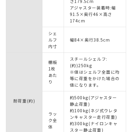
さ179.5cm
アジャスター装着時:幅
91.5×奥行46×高さ
174cm
シェ
ルフ
幅84×奥行38.5cm
内寸
スチールシェルフ:
棚板
(約)250kg
1枚
※値はシェルフ全面に均
あた
等に荷重をかけた場合の
り
値になります。
約500kg(アジャスター
耐荷重(約)
静止荷重)
約100kg(ネジ式ウレタ
ラッ
ンキャスター走行荷重)
ク全
約300kg(ナイロンキャ
体
スター静止荷重)