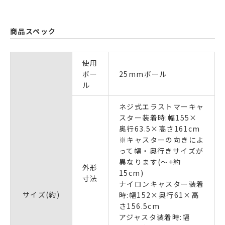
商品スペック
使用
ポー
25mmポール
ル
ネジ式エラストマーキャ
スター装着時:幅155×
奥行63.5×高さ161cm
※キャスターの向きによ
って幅・奥行きサイズが
異なります(～+約
外形
15cm)
寸法
ナイロンキャスター装着
サイズ(約)
時:幅152×奥行61×高
さ156.5cm
アジャスタ装着時:幅