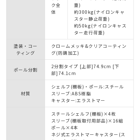
ク全
重)
体
約300kg(ナイロンキャ
スター静止荷重)
約50kg(ナイロンキャス
ター走行荷重)
塗装・コー
クロームメッキ&クリアコーティン
ティング
グ(防錆加工)
2分割タイプ [上部]74.9cm [下
ポール分割
部]74.1cm
シェルフ(棚板)・ポール:スチール
材質
スリーブ:ABS樹脂
キャスター:エラストマー
スチールシェルフ(棚板)×4枚
スリーブ(棚板取付用部品)×16組
ポール×4本
ネジ式エラストマーキャスター(ス