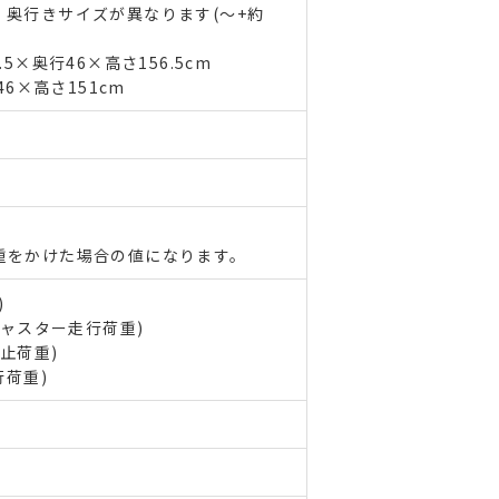
奥行きサイズが異なります(～+約
5×奥行46×高さ156.5cm
46×高さ151cm
重をかけた場合の値になります。
)
キャスター走行荷重)
止荷重)
行荷重)