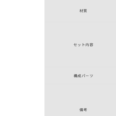
材質
セット内容
構成パーツ
備考