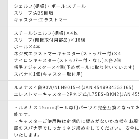
シェルフ(棚板)・ポール:スチール
スリーブ:ABS樹脂
キャスター:エラストマー
スチールシェルフ(棚板)×4枚
スリーブ(棚板取付用部品)×18組
ポール×4本
ネジ式エラストマーキャスター(ストッパー付)×4
ナイロンキャスター(ストッパー付・なし)×各2個
標準アジャスター×4個(予めポールに取り付いています)
スパナ×1個(キャスター取付用)
ルミナス４段90W/NLH9015-4(JAN:4548934252165)
エレストマーキャスター2Pネジ式/L75ES-BKN2(JAN:455
・ルミナス 25mmポール専用パーツと完全互換となって
能です。
・キャスターご使用時は定期的に緩みがないか点検をお願
属のスパナ等でしっかりネジ締めをしてください。 安全
いたします。