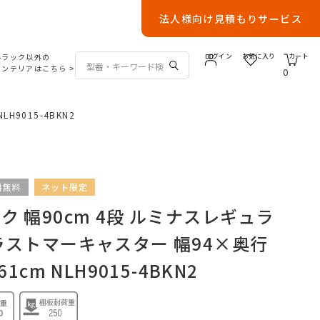
法人様向け見積もりサービス
ルラック以外の
ログイン
お気に入り
カート
インテリアはこちら
>
0
9015-4BKN2
料無料
ネット限定
 幅90cm 4段 ルミナスレギュラ
ラストマーキャスター 幅94×奥行
1cm NLH9015-4BKN2