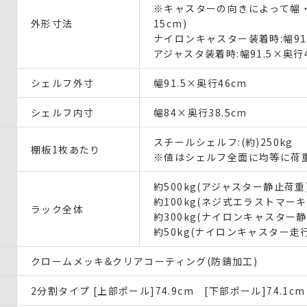
※キャスターの向きによって幅・
外形寸法
15cm)
ナイロンキャスター装着時:幅91.
アジャスタ装着時:幅91.5×奥行
シェルフ外寸
幅91.5×奥行46cm
シェルフ内寸
幅84×奥行38.5cm
スチールシェルフ:(約)250kg
棚板1枚あたり
※値はシェルフ全面に均等に荷
約500kg(アジャスター静止荷重
約100kg(ネジ式エラストマー
ラック全体
約300kg(ナイロンキャスター静
約50kg(ナイロンキャスター走
クロームメッキ&クリアコーティング(防錆加工)
2分割タイプ [上部ポール]74.9cm [下部ポール]74.1cm