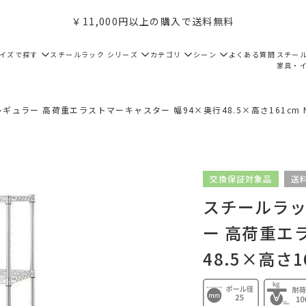
￥11,000円以上の購入で送料無料
サイズで探す
スチールラック シリーズ
カテゴリ
シーン
よくある質問
スチー
家具・
ギュラー 高荷重エラストマーキャスター 幅94×奥行48.5×高さ161cm NLH
交換保証対象品
送
スチールラック
ー 高荷重エ
48.5×高さ16