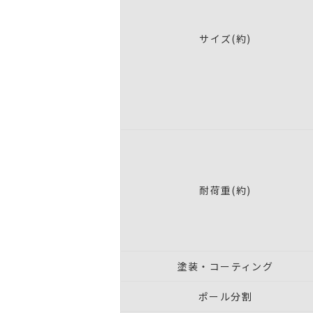
サイズ(約)
耐荷重(約)
塗装・コーティング
ポール分割