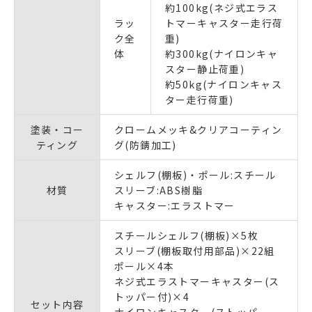
約100kg(ネジ式エラス
ラッ
トマーキャスター走行荷
ク全
重)
体
約300kg(ナイロンキャ
スター静止荷重)
約50kg(ナイロンキャス
ター走行荷重)
塗装・コー
クロームメッキ&クリアコーティン
ティング
グ(防錆加工)
シェルフ(棚板)・ポール:スチール
材質
スリーブ:ABS樹脂
キャスター:エラストマー
スチールシェルフ(棚板)×5枚
スリーブ(棚板取付用部品)×22組
ポール×4本
ネジ式エラストマーキャスター(ス
トッパー付)×4
セット内容
ナイロンキャスター(ストッパー