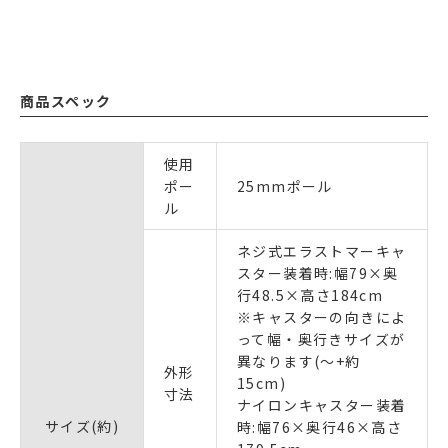
商品スペック
使用
ポー
25mmポール
ル
ネジ式エラストマーキャ
スター装着時:幅79×奥
行48.5×高さ184cm
※キャスターの向きによ
って幅・奥行きサイズが
異なります(～+約
外形
15cm)
寸法
ナイロンキャスター装着
サイズ(約)
時:幅76×奥行46×高さ