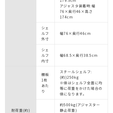
179.5cm
アジャスタ装着時:幅
76×奥行46×高さ
174cm
シェ
ルフ
幅76×奥行46cm
外寸
シェ
ルフ
幅68.5×奥行38.5cm
内寸
スチールシェルフ:
棚板
(約)250kg
1枚
※値はシェルフ全面に均
あた
等に荷重をかけた場合の
り
値になります。
約500kg(アジャスター
耐荷重(約)
静止荷重)