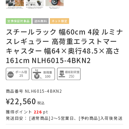
交換保証対象品
送料無料
ネット限定
スチールラック 幅60cm 4段 ルミナ
スレギュラー 高荷重エラストマー
キャスター 幅64×奥行48.5×高さ
161cm NLH6015-4BKN2
商品番号
NLH6015-4BKN2
¥
22,560
税込
獲得ポイント
226
pt
発送目安：
[通常商品]2～5営業日、[予約商品]入荷後発送