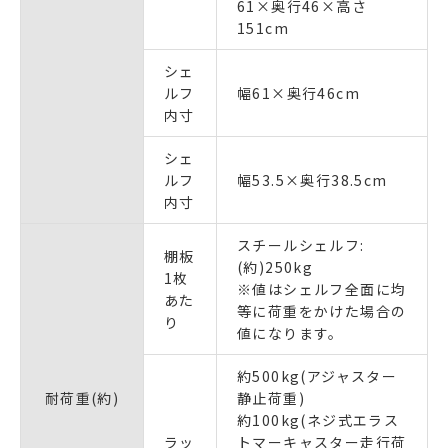
61×奥行46×高さ
151cm
シェ
ルフ
幅61×奥行46cm
内寸
シェ
ルフ
幅53.5×奥行38.5cm
内寸
スチールシェルフ:
棚板
(約)250kg
1枚
※値はシェルフ全面に均
あた
等に荷重をかけた場合の
り
値になります。
約500kg(アジャスター
耐荷重(約)
静止荷重)
約100kg(ネジ式エラス
ラッ
トマーキャスター走行荷