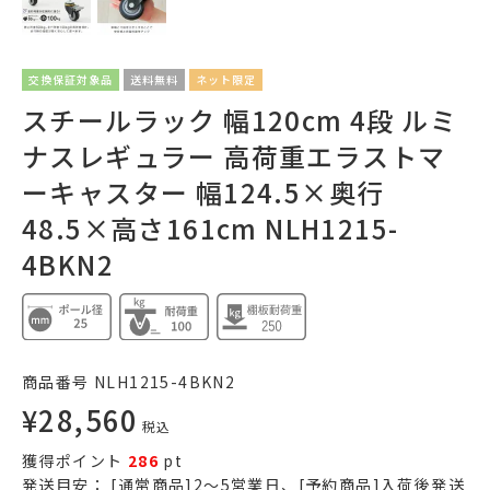
交換保証対象品
送料無料
ネット限定
スチールラック 幅120cm 4段 ルミ
ナスレギュラー 高荷重エラストマ
ーキャスター 幅124.5×奥行
48.5×高さ161cm NLH1215-
4BKN2
商品番号
NLH1215-4BKN2
¥
28,560
税込
獲得ポイント
286
pt
発送目安：
[通常商品]2～5営業日、[予約商品]入荷後発送