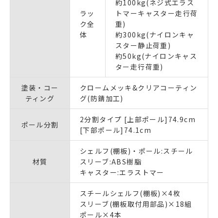
約100kg(ネジ式エラス
ラッ
トマーキャスター走行荷
ク全
重)
体
約300kg(ナイロンキャ
スター静止荷重)
約50kg(ナイロンキャス
ター走行荷重)
塗装・コー
クロームメッキ&クリアコーティン
ティング
グ(防錆加工)
2分割タイプ [上部ポール]74.9cm
ポール分割
[下部ポール]74.1cm
シェルフ(棚板)・ポール:スチール
材質
スリーブ:ABS樹脂
キャスター:エラストマー
スチールシェルフ(棚板)×4枚
スリーブ(棚板取付用部品)×18組
ポール×4本