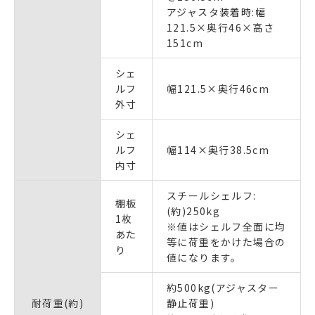
アジャスタ装着時:幅
121.5×奥行46×高さ
151cm
シェ
ルフ
幅121.5×奥行46cm
外寸
シェ
ルフ
幅114×奥行38.5cm
内寸
スチールシェルフ:
棚板
(約)250kg
1枚
※値はシェルフ全面に均
あた
等に荷重をかけた場合の
り
値になります。
約500kg(アジャスター
耐荷重(約)
静止荷重)