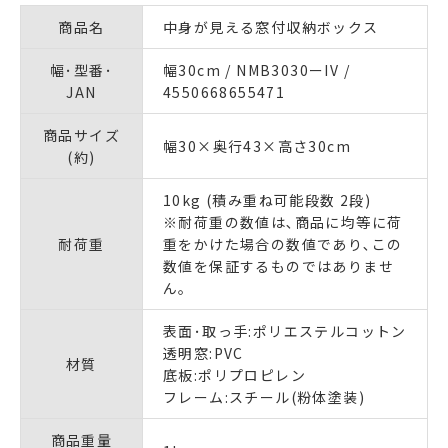
商品名
中身が見える窓付収納ボックス
幅･型番･
幅30cm / NMB3030ーIV /
JAN
4550668655471
商品サイズ
幅30×奥行43×高さ30cm
(約)
10kg (積み重ね可能段数 2段)
※耐荷重の数値は､商品に均等に荷
耐荷重
重をかけた場合の数値であり､この
数値を保証するものではありませ
ん｡
表面･取っ手:ポリエステルコットン
透明窓:PVC
材質
底板:ポリプロピレン
フレーム:スチール(粉体塗装)
商品重量