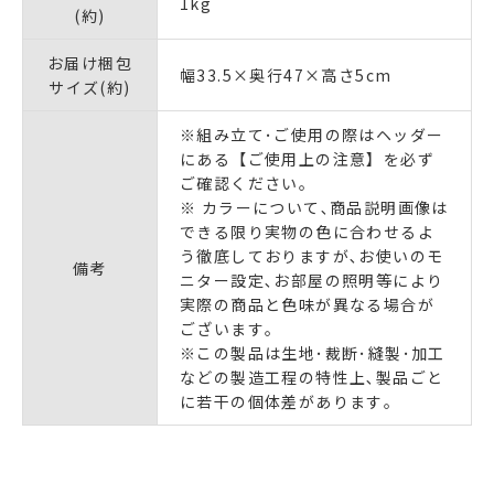
1kg
(約)
お届け梱包
幅33.5×奥行47×高さ5cm
サイズ(約)
※組み立て･ご使用の際はヘッダー
にある【ご使用上の注意】を必ず
ご確認ください｡
※ カラーについて､商品説明画像は
できる限り実物の色に合わせるよ
う徹底しておりますが､お使いのモ
備考
ニター設定､お部屋の照明等により
実際の商品と色味が異なる場合が
ございます｡
※この製品は生地･裁断･縫製･加工
などの製造工程の特性上､製品ごと
に若干の個体差があります｡