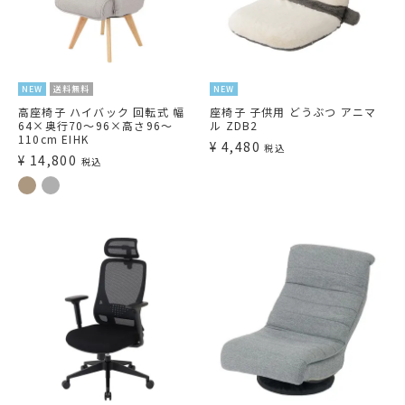
NEW
送料無料
NEW
高座椅子 ハイバック 回転式 幅
座椅子 子供用 どうぶつ アニマ
64×奥行70～96×高さ96～
ル ZDB2
110cm EIHK
¥
4,480
税込
¥
14,800
税込