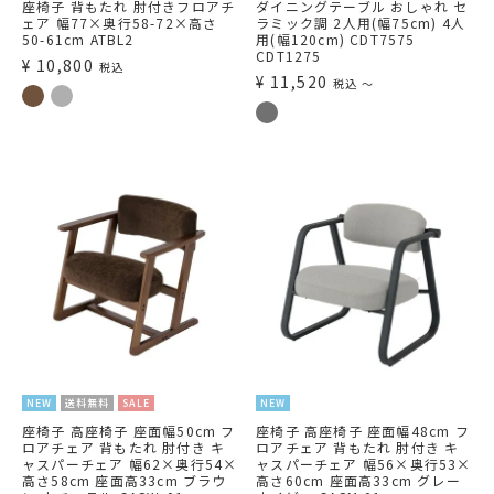
座椅子 背もたれ 肘付きフロアチ
ダイニングテーブル おしゃれ セ
ェア 幅77×奥行58-72×高さ
ラミック調 2人用(幅75cm) 4人
50-61cm ATBL2
用(幅120cm) CDT7575
CDT1275
¥
10,800
税込
¥
11,520
税込
〜
NEW
送料無料
SALE
NEW
座椅子 高座椅子 座面幅50cm フ
座椅子 高座椅子 座面幅48cm フ
ロアチェア 背もたれ 肘付き キ
ロアチェア 背もたれ 肘付き キ
ャスパーチェア 幅62×奥行54×
ャスパーチェア 幅56×奥行53×
高さ58cm 座面高33cm ブラウ
高さ60cm 座面高33cm グレー