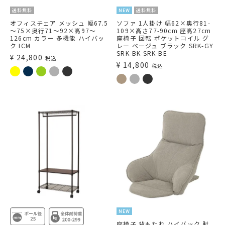
送料無料
NEW
送料無料
オフィスチェア メッシュ 幅67.5
ソファ 1人掛け 幅62×奥行81-
～75×奥行71～92×高97～
109×高さ77-90cm 座高27cm
126cm カラー 多機能 ハイバッ
座椅子 回転 ポケットコイル グ
ク ICM
レー ベージュ ブラック SRK-GY
SRK-BK SRK-BE
¥
24,800
税込
¥
14,800
税込
NEW
座椅子 背もたれ ハイバック 肘