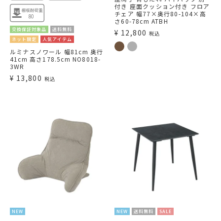
付き 座面クッション付き フロア
チェア 幅77×奥行80-104×高
さ60-78cm ATBH
交換保証対象品
送料無料
¥
12,800
税込
ネット限定
人気アイテム
ルミナスノワール 幅81cm 奥行
41cm 高さ178.5cm NO8018-
3WR
¥
13,800
税込
NEW
NEW
送料無料
SALE