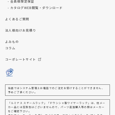
会員様限定保証
カタログWEB閲覧・ダウンロード
よくあるご質問
法人様向けお見積り
よみもの
コラム
コーポレートサイト
当店ではシステム管理上お電話でのご注文お受けすることができません、
予めご了承ください。
「ルミナス スチールラック」「ドウシシャ製ワイヤーラック」は、他メー
カー品とは互換性はございませんので、パーツ追加購入等の際はメーカー
をご確認下さい。