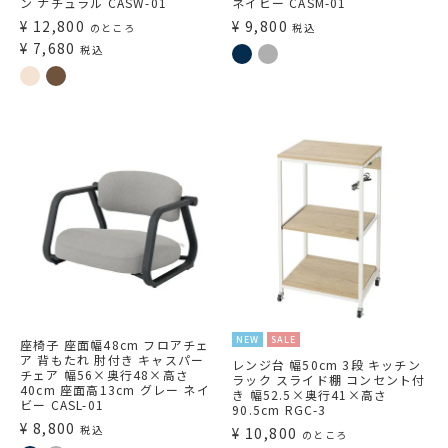
ン ナチュラル CASW-01
ネイビー CASM-01
¥
12,800
¥
9,800
のところ
税込
¥
7,680
税込
NEW
SALE
座椅子 座面幅48cm フロアチェ
ア 背もたれ 肘付き キャスパー
レンジ台 幅50cm 3段 キッチン
チェア 幅56×奥行48×高さ
ラック スライド棚 コンセント付
40cm 座面高13cm グレー ネイ
き 幅52.5×奥行41×高さ
ビー CASL-01
90.5cm RGC-3
¥
8,800
税込
¥
10,800
のところ