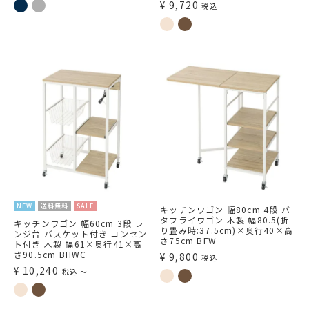
¥
9,720
税込
NEW
送料無料
SALE
キッチンワゴン 幅80cm 4段 バ
タフライワゴン 木製 幅80.5(折
キッチンワゴン 幅60cm 3段 レ
り畳み時:37.5cm)×奥行40×高
ンジ台 バスケット付き コンセン
さ75cm BFW
ト付き 木製 幅61×奥行41×高
さ90.5cm BHWC
¥
9,800
税込
¥
10,240
税込
〜