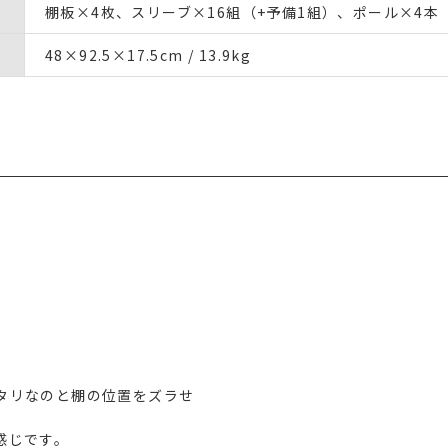
棚板×4枚、スリーブ×16組（+予備1組）、ポール×4本
48×92.5×17.5cm / 13.9kg
タリなのと棚の位置をズラせ
じです。
