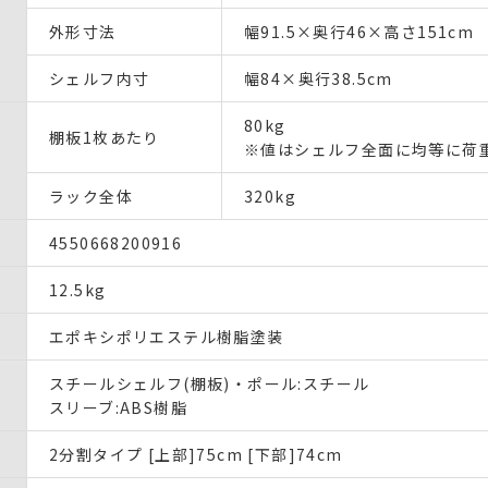
外形寸法
幅91.5×奥行46×高さ151cm
シェルフ内寸
幅84×奥行38.5cm
80kg
棚板1枚あたり
※値はシェルフ全面に均等に荷
ラック全体
320kg
4550668200916
12.5kg
エポキシポリエステル樹脂塗装
スチールシェルフ(棚板)・ポール:スチール
スリーブ:ABS樹脂
2分割タイプ [上部]75cm [下部]74cm