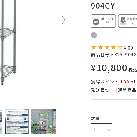
904GY
4.00
商品番号
EX25-904G
¥
10,800
税
獲得ポイント
108
pt
発送目安：
[通常商品