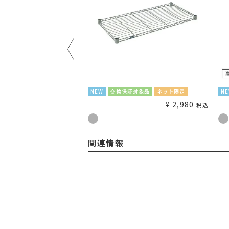
証対象品
ネット限定
NEW
交換保証対象品
ネット限定
N
¥
1,180
¥
2,980
税込
税込
関連情報