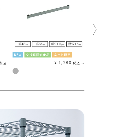
NEW
交換保証対象品
ネット限定
NEW
交換保証対象品
ネ
¥
1,280
税込
税込
〜