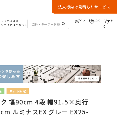
法人様向け見積もりサービス
ルラック以外の
ログイン
お気に入り
カート
インテリアはこちら
>
0
品
ネット限定
 幅90cm 4段 幅91.5×奥行
cm ルミナスEX グレー EX25-