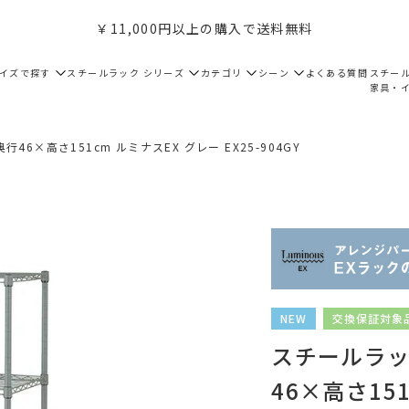
￥11,000円以上の購入で送料無料
サイズで探す
スチールラック シリーズ
カテゴリ
シーン
よくある質問
スチー
家具・
行46×高さ151cm ルミナスEX グレー EX25-904GY
NEW
交換保証対象
スチールラック
46×高さ151