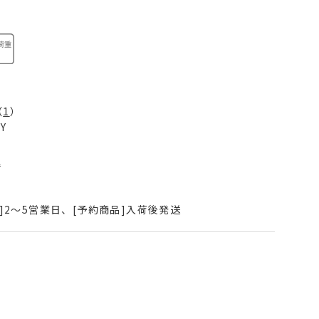
（
1
）
Y
込
]2～5営業日、[予約商品]入荷後発送