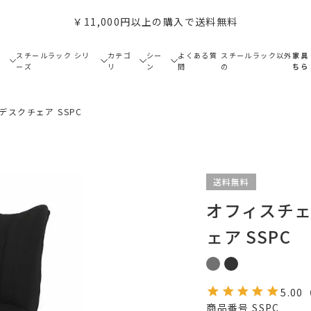
￥11,000円以上の購入で送料無料
で
スチールラック シリ
カテゴ
シー
よくある質
スチールラック以外
家具
ーズ
リ
ン
問
の
ちら
デスクチェア SSPC
送料無料
オフィスチェ
ェア SSPC
5.00
商品番号
SSPC