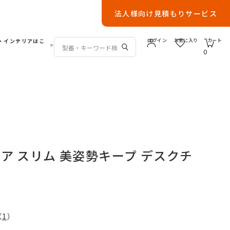
法人様向け見積もりサービス
・インテリアはこ
ログイン
お気に入り
カート
>
0
ア スリム 美姿勢キープ デスクチ
（
1
）