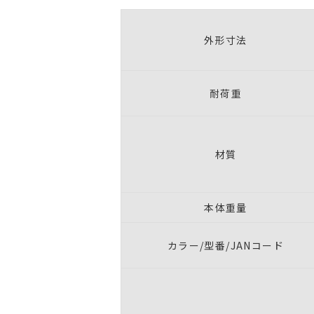
外形寸法
耐荷重
材質
本体重量
カラー/型番/JANコード