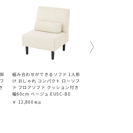
人掛
組み合わせができるソファ 1人掛
組み合わせができるソ
ソフ
け おしゃれ コンパクト ローソフ
け おしゃれ コンパク
き
ァ フロアソファ クッション付き
ァ フロアソファ 幅55
幅60cm ベージュ EUSC-BE
グレー EUSW-LGY
12,800
12,800