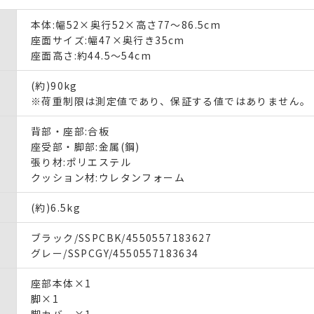
本体:幅52×奥行52×高さ77～86.5cm
座面サイズ:幅47×奥行き35cm
座面高さ:約44.5～54cm
(約)90kg
※荷重制限は測定値であり、保証する値ではありません。
背部・座部:合板
座受部・脚部:金属(鋼)
張り材:ポリエステル
クッション材:ウレタンフォーム
(約)6.5kg
ブラック/SSPCBK/4550557183627
グレー/SSPCGY/4550557183634
座部本体×1
脚×1
脚カバー×1