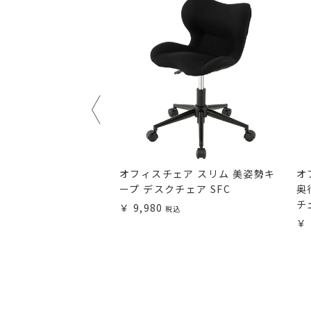
椅子 座面幅50cm フ
オフィスチェア スリム 美姿勢キ
オ
背もたれ 肘付き キャ
ープ デスクチェア SFC
奥
 幅62×奥行54×高
チ
9,980
座面高33cm ブラウン
ASW-01