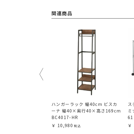
関連商品
ク 幅80cm ビスカ
ハンガーラック 幅40cm ビスカ
ス
×奥行40×高さ169cm
ーナ 幅40×奥行40×高さ169cm
ミ
R
BC4017-HR
61
10,980