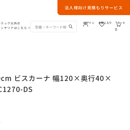
法人様向け見積もりサービス
ルラック以外の
ログイン
お気に入り
カート
インテリアはこちら
>
0
0cm ビスカーナ 幅120×奥行40×
1270-DS
S
込