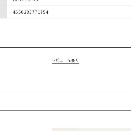
4550283771754
レビューを書く