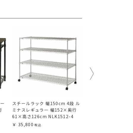
ワー
スチールラック 幅150cm 4段 ル
デスク 幅120cm 
行
ミナスレギュラー 幅152×奥行
ラー スチールラック 幅
61×高さ126cm NLK1512-4
奥行46×高さ95.5cm 
1245
35,800
22,800