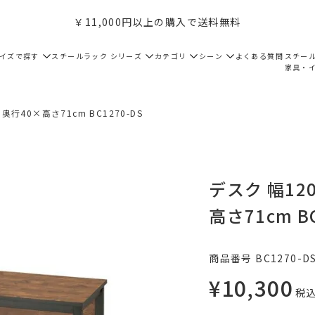
￥11,000円以上の購入で送料無料
サイズで探す
スチールラック シリーズ
カテゴリ
シーン
よくある質問
スチー
家具・
奥行40×高さ71cm BC1270-DS
デスク 幅12
高さ71cm BC
商品番号
BC1270-D
¥
10,300
税