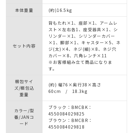
本体重量
(約)16.5kg
背もたれ×1、座部×1、アームレ
スト×左右各1、座受器具×1、シ
リンダー×1、シリンダーカバー
×1、脚部×1、キャスター×5、ネ
セット内容
ジ(太)×4、ネジ(細)×8、ネジ穴
カバー×8、六角レンチ×11
※お客様組み立て商品になりま
す。
梱包サイ
(約) 幅76×奥行38×高さ
ズ/梱包込
60cm / 18.3kg
重量
ブラック：BMCBK：
カラー/型
4550084029825
番/JANコ
ブラウン：BMCBR：
ード
4550084029818