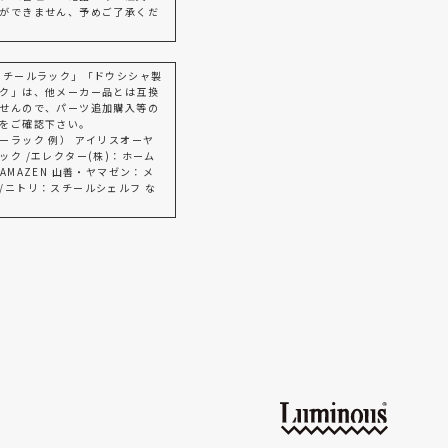
ができません、予めご了承くだ
スチールラック」「ドウシシャ製
ク」は、他メーカー品とは互換
せんので、パーツ追加購入等の
をご確認下さい。
ーラック 例） アイリスオーヤ
ック /エレクター(株)：ホーム
AMAZEN 山善・ヤマゼン：メ
/ニトリ：スチールシェルフ な