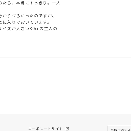
みたら、本当にすっきり。一人


分かりづらかったのですが、

気に入りでおいています。

サイズが大きい30㎝の主人の
コーポレートサイト
当店ではシス