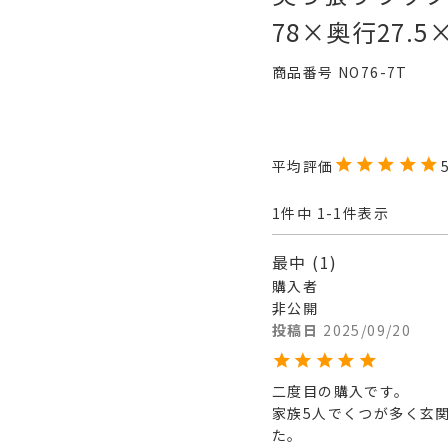
78×奥行27.5×
商品番号
NO76-7T
1
件中
1
-
1
件表示
最中
1
購入者
非公開
投稿日
2025/09/20
二度目の購入です。

家族5人でくつが多く玄
た。
