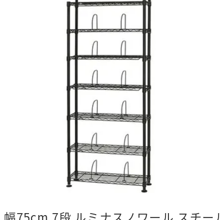
幅75cm 7段 ルミナスノワール スチー