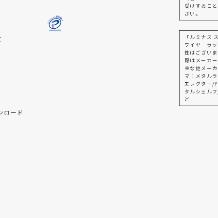
受けすること
さい。
「ルミナス 
て
ワイヤーラッ
性はございま
際はメーカー
主な他メーカ
マ：メタルラ
エレクター/Y
タルシェルフ
ど
ンロード