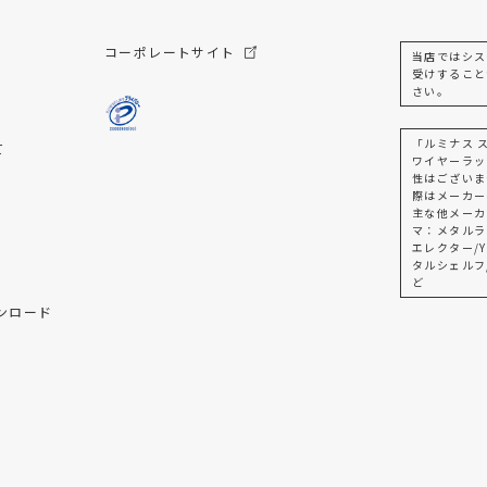
コーポレートサイト
当店ではシス
受けすること
さい。
「ルミナス 
て
ワイヤーラッ
性はございま
際はメーカー
主な他メーカ
マ：メタルラ
エレクター/Y
タルシェルフ
ど
ンロード