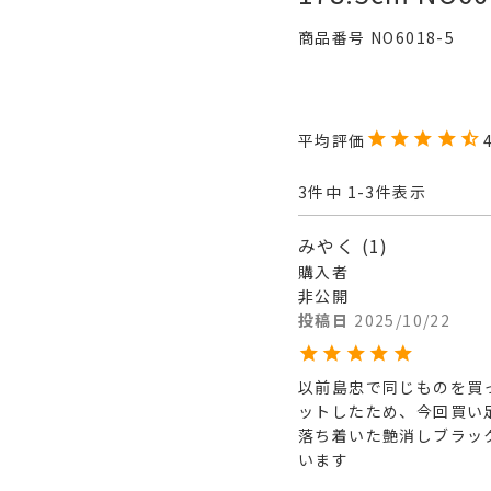
商品番号
NO6018-5
3
件中
1
-
3
件表示
みやく
1
購入者
非公開
投稿日
2025/10/22
以前島忠で同じものを買
ットしたため、今回買い足
落ち着いた艶消しブラッ
います