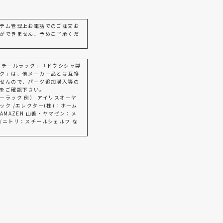
テム管理上お電話でのご注文お
ができません、予めご了承くだ
スチールラック」「ドウシシャ製
ク」は、他メーカー品とは互換
せんので、パーツ追加購入等の
をご確認下さい。
ーラック 例） アイリスオーヤ
ック /エレクター(株)：ホーム
AMAZEN 山善・ヤマゼン：メ
/ニトリ：スチールシェルフ な