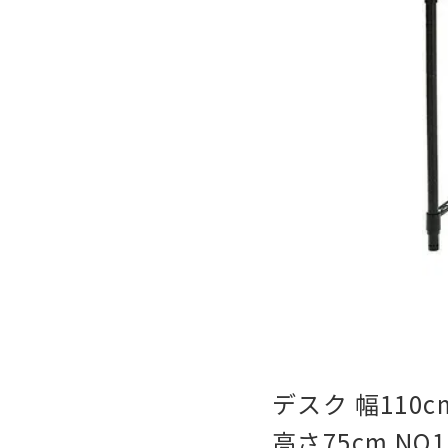
デスク 幅110
高さ75cm NO1