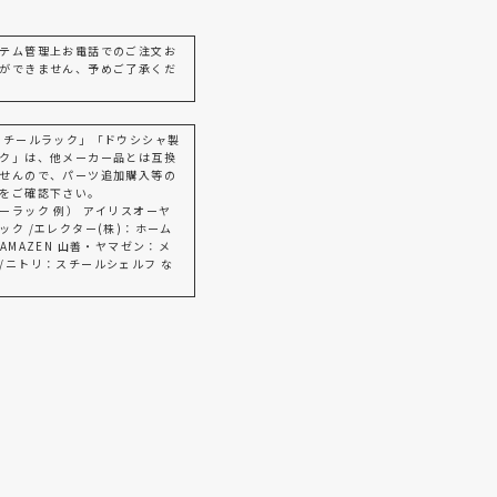
テム管理上お電話でのご注文お
ができません、予めご了承くだ
スチールラック」「ドウシシャ製
ク」は、他メーカー品とは互換
せんので、パーツ追加購入等の
をご確認下さい。
ーラック 例） アイリスオーヤ
ック /エレクター(株)：ホーム
AMAZEN 山善・ヤマゼン：メ
/ニトリ：スチールシェルフ な