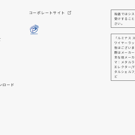
コーポレートサイト
当店ではシス
受けすること
さい。
「ルミナス 
て
ワイヤーラッ
性はございま
際はメーカー
主な他メーカ
マ：メタルラ
エレクター/Y
タルシェルフ
ど
ンロード