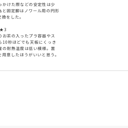
っかけた際などの安定性は少
為と固定脚はノワール用の円形
換をした。

★3

のお茶の入ったプラ容器やス
ら10秒ほどでも天板にくっき
理の耐熱温度は低い模様。置
を用意したほうがいいと思う。