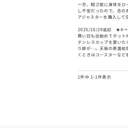
一方、軽さ故に身体をひ
し不安だったので、念の
アジャスターを購入して交
2025/10/29追記　★4→
寒い日も出始めてホット
テンレスカップを置いた
り跡が…。天板の表面処
くときはコースターなど
1
件中
1
-
1
件表示