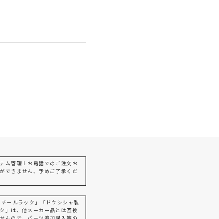
テム管理上お電話でのご注文お
ができません、予めご了承くだ
スチールラック」「ドウシシャ製
ク」は、他メーカー品とは互換
せんので、パーツ追加購入等の