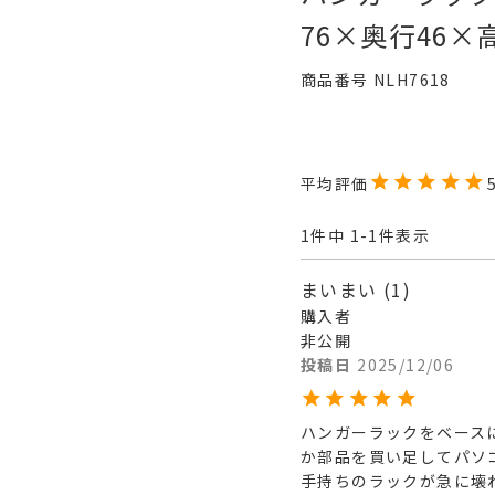
76×奥行46×高さ
商品番号
NLH7618
1
件中
1
-
1
件表示
まいまい
1
購入者
非公開
投稿日
2025/12/06
ハンガーラックをベース
か部品を買い足してパソ
手持ちのラックが急に壊