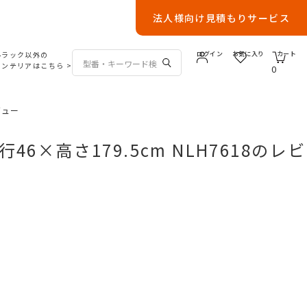
法人様向け見積もりサービス
ルラック以外の
ログイン
お気に入り
カート
インテリアはこちら
>
0
ビュー
6×高さ179.5cm NLH7618のレビ