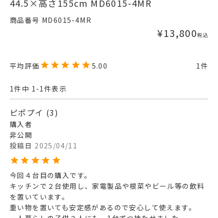
44.5×高さ155cm MD6015-4MR
商品番号
MD6015-4MR
¥
13,800
税込
5.00
1
1
件中
1
-
1
件表示
ピポプイ
3
購入者
非公開
投稿日
2025/04/11
今回４台目の購入です。

キッチンで２台使用し、家電製品や根菜やビール等の飲料
を置いています。

重い物を置いても安定感があるので安心して使えます。

一人暮らしの子供２人にも、1台ずつ持たせました。
