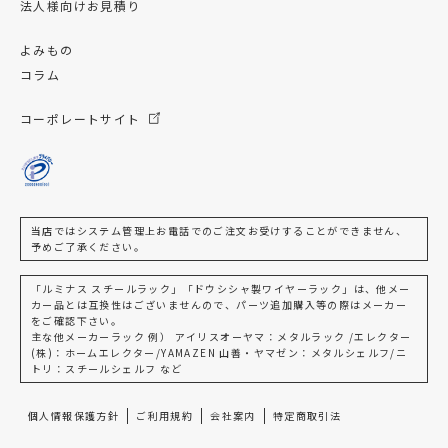
法人様向けお見積り
よみもの
コラム
コーポレートサイト
当店ではシステム管理上お電話でのご注文お受けすることができません、
予めご了承ください。
「ルミナス スチールラック」「ドウシシャ製ワイヤーラック」は、他メー
カー品とは互換性はございませんので、パーツ追加購入等の際はメーカー
をご確認下さい。
主な他メーカーラック 例） アイリスオーヤマ：メタルラック /エレクター
(株)：ホームエレクター/YAMAZEN 山善・ヤマゼン：メタルシェルフ/ニ
トリ：スチールシェルフ など
個人情報保護方針
ご利用規約
会社案内
特定商取引法