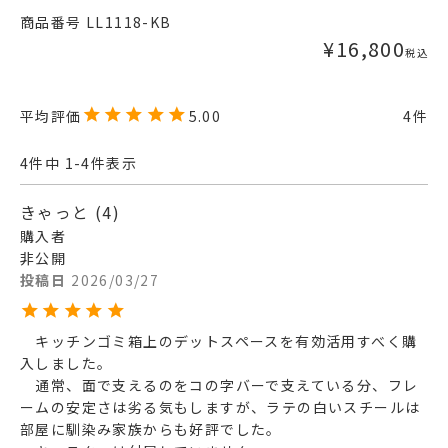
商品番号
LL1118-KB
¥
16,800
税込
5.00
4
4
件中
1
-
4
件表示
きゃっと
4
購入者
非公開
投稿日
2026/03/27
　キッチンゴミ箱上のデットスペースを有効活用すべく購
入しました。

　通常、面で支えるのをコの字バーで支えている分、フレ
ームの安定さは劣る気もしますが、ラテの白いスチールは
部屋に馴染み家族からも好評でした。
