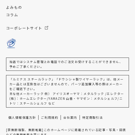
よみもの
コラム
コーポレートサイト
当店ではシステム管理上お電話でのご注文お受けすることができません、
予めご了承ください。
「ルミナス スチールラック」「ドウシシャ製ワイヤーラック」は、他メー
カー品とは互換性はございませんので、パーツ追加購入等の際はメーカー
をご確認下さい。
主な他メーカーラック 例） アイリスオーヤマ：メタルラック /エレクター
(株)：ホームエレクター/YAMAZEN 山善・ヤマゼン：メタルシェルフ/ニ
トリ：スチールシェルフ など
個人情報保護方針
ご利用規約
会社案内
特定商取引法
[禁無断複製、無断転載]このホームページに掲載されている記事・写真・図表
などの無断転載を禁じます。