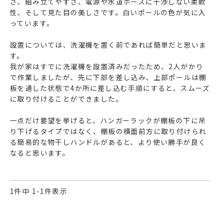
さ、組み立てやすさ、電源や水道ホースに干渉しない柔軟
性、そして見た目の美しさです。白いポールの色が気に入
っています。

設置については、洗濯機を置く前であれば簡単だと思いま
す。

我が家はすでに洗濯機を設置済みだったため、2人がかり
で作業しましたが、先に下部を差し込み、上部ポールは棚
板を通した状態で4か所に差し込む手順にすると、スムーズ
に取り付けることができました。

一点だけ要望を挙げると、ハンガーラックが棚板の下に吊
り下げるタイプではなく、棚板の横面前方に取り付けられ
る簡易的な物干しハンドルがあると、より使い勝手が良く
なると思います。
1
件中
1
-
1
件表示