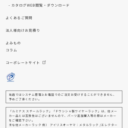
カタログWEB閲覧・ダウンロード
よくあるご質問
法人様向けお見積り
よみもの
コラム
コーポレートサイト
当店ではシステム管理上お電話でのご注文お受けすることができません、
予めご了承ください。
「ルミナス スチールラック」「ドウシシャ製ワイヤーラック」は、他メー
カー品とは互換性はございませんので、パーツ追加購入等の際はメーカー
をご確認下さい。
主な他メーカーラック 例） アイリスオーヤマ：メタルラック /エレクター