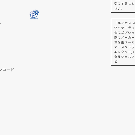
受けすること
さい。
「ルミナス 
て
ワイヤーラッ
性はございま
際はメーカー
主な他メーカ
マ：メタルラ
エレクター/Y
タルシェルフ
ど
ンロード