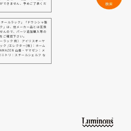
ができません、予めご了承くだ
検索
スチールラック」「ドウシシャ製
ク」は、他メーカー品とは互換
せんので、パーツ追加購入等の
をご確認下さい。
ーラック 例） アイリスオーヤ
ック /エレクター(株)：ホーム
AMAZEN 山善・ヤマゼン：メ
/ニトリ：スチールシェルフ な