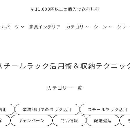
￥11,000円以上の購入で送料無料
ールパーツ
家具インテリア
カテゴリ
シーン
シリ
スチールラック活用術＆収納テクニッ
カテゴリー一覧
納術
業務利用でのラック活用
スチールラック活用
除
キャンペーン
商品情報
配送遅延