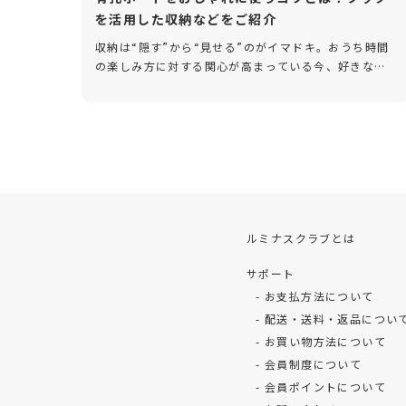
を活用した収納などをご紹介
収納は“隠す”から“見せる”のがイマドキ。おうち時間
の楽しみ方に対する関心が高まっている今、好きなも
のや趣味のアイテムをディスプレイ風に見せるインテ
リアの人気が高まっています。その中でも、壁に穴を
あけずにアイテムを飾れる […]
ルミナスクラブとは
サポート
お支払方法について
配送・送料・返品につい
お買い物方法について
会員制度について
会員ポイントについて