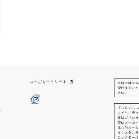
コーポレートサイト
当店ではシス
受けすること
さい。
「ルミナス 
て
ワイヤーラッ
性はございま
際はメーカー
主な他メーカ
マ：メタルラ
エレクター/Y