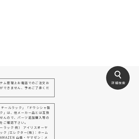
テム管理上お電話でのご注文お
詳細検索
ができません、予めご了承くだ
スチールラック」「ドウシシャ製
ク」は、他メーカー品とは互換
せんので、パーツ追加購入等の
をご確認下さい。
ーラック 例） アイリスオーヤ
ック /エレクター(株)：ホーム
AMAZEN 山善・ヤマゼン：メ