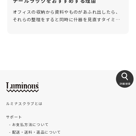
チールラックをおすすめする理由
オフィスの収納から資料やものがあふれ出したら、
それらの整理をすると同時に什器を見直すタイミン
グです。収納力は適切か、サイズは合っているか、
従業員の動線に合っているかなどを再確認し、仕事
の効率が落ちないような収納を目指しま […]
詳細検索
ルミナスクラブとは
サポート
お支払方法について
配送・送料・返品について