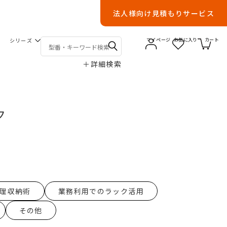
法人様向け見積もりサービス
シリーズ
マイページ
お気に入り
カート
＋
詳細検索
ク
理収納術
業務利用でのラック活用
その他