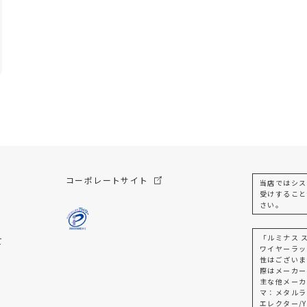
コーポレートサイト
当店ではシス
受けすること
さい。
「ルミナス 
て
ワイヤーラッ
性はございま
際はメーカー
主な他メーカ
マ：メタルラ
エレクター/Y