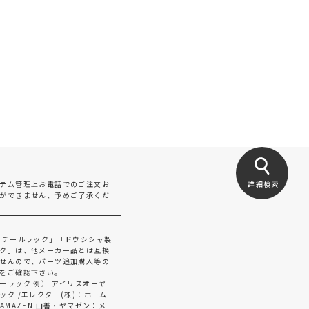
テム管理上お電話でのご注文お
詳細検索
ができません、予めご了承くだ
スチールラック」「ドウシシャ製
ク」は、他メーカー品とは互換
せんので、パーツ追加購入等の
をご確認下さい。
ーラック 例） アイリスオーヤ
ック /エレクター(株)：ホーム
AMAZEN 山善・ヤマゼン：メ