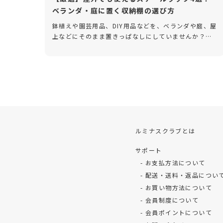
ベランダ・庭に置く収納棚の選び方
鉢植えや園芸用品、DIY用品などを、ベランダや庭、屋
上などにそのまま置きっぱなしにしていませんか？屋
外に収納用品を置くと、雨や台風の影響で壊れてしま
うのではないかと心配な方もいるかもしれません。そ
こでおすすめなのが、屋外 […]
ルミナスクラブとは
サポート
お支払方法について
配送・送料・返品につい
お買い物方法について
会員制度について
会員ポイントについて