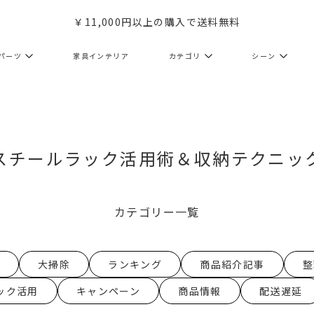
￥11,000円以上の購入で送料無料
パーツ
家具インテリア
カテゴリ
シーン
スチールラック活用術＆収納テクニッ
カテゴリー一覧
大掃除
ランキング
商品紹介記事
整
ック活用
キャンペーン
商品情報
配送遅延